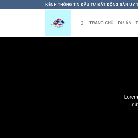
Bỏ
KÊNH THÔNG TIN ĐẦU TƯ BẤT ĐỘNG SẢN UY 
qua
nội
TRANG CHỦ
DỰ ÁN
T
dung
Lorem 
ni