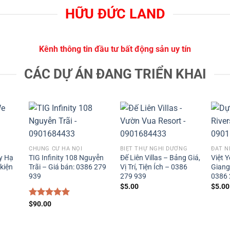
HỮU ĐỨC LAND
Kênh thông tin đầu tư bất động sản uy tín
CÁC DỰ ÁN ĐANG TRIỂN KHAI
CHUNG CƯ HÀ NỘI
BIỆT THỰ NGHỈ DƯỠNG
ĐẤT N
ty Hạ
TIG Infinity 108 Nguyễn
Đế Liên Villas – Bảng Giá,
Việt 
 kiện
Trãi – Giá bán: 0386 279
Vị Trí, Tiện Ích – 0386
Giang
939
279 939
0386 
$
5.00
$
5.00
Được xếp
$
90.00
hạng
5.00
5 sao