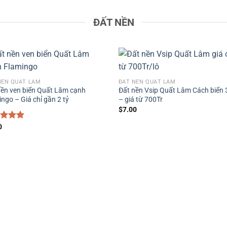
ĐẤT NỀN
NỀN QUẤT LÂM
ĐẤT NỀN QUẤT LÂM
nền ven biển Quất Lâm cạnh
Đất nền Vsip Quất Lâm Cách biển
ngo – Giá chỉ gần 2 tỷ
– giá từ 700Tr
$
7.00
c xếp
0
g
5.00
o