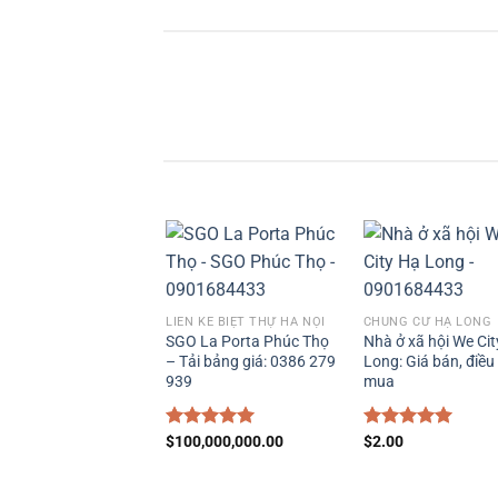
LIỀN KỀ BIỆT THỰ HÀ NỘI
CHUNG CƯ HẠ LONG
SGO La Porta Phúc Thọ
Nhà ở xã hội We Ci
– Tải bảng giá: 0386 279
Long: Giá bán, điều
939
mua
Được xếp
$
100,000,000.00
Được xếp
$
2.00
hạng
5.00
hạng
5.00
5 sao
5 sao