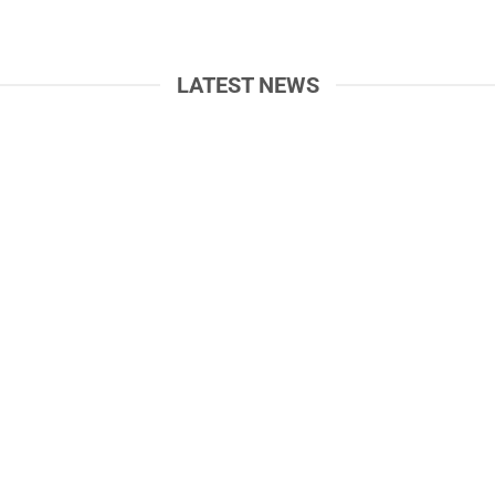
LATEST NEWS
14
Th7
So sánh Noble Palace Hạ
Giá Vinhomes Hạ Long
ong, FLC Tropical City và
Xanh mới nhất – Giá bá
Hà Khánh C | Dự án nào
0386279939
đáng đầu tư 2026?
XEM THÊM
XEM THÊM