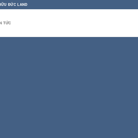
 HỮU ĐỨC LAND
N TỨC