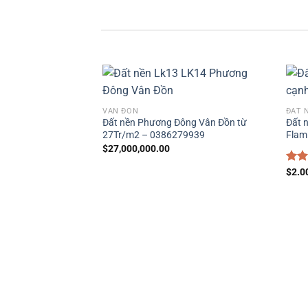
VÂN ĐỒN
ĐẤT 
Đất nền Phương Đông Vân Đồn từ
Đất 
27Tr/m2 – 0386279939
Flami
$
27,000,000.00
Đượ
$
2.0
hạn
5 sa