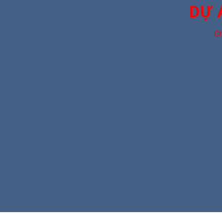
DỰ 
Ch