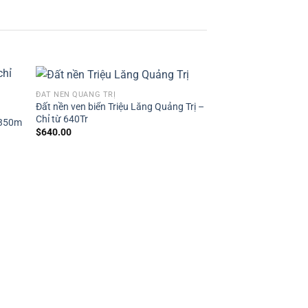
ĐẤT NỀN QUẢNG TRỊ
Đất nền ven biển Triệu Lăng Quảng Trị –
Chỉ từ 640Tr
 350m
$
640.00
ĐẤT NỀN QUẤT LÂM
Đất nền Quất Lâm Na
từ 1 tỷ – 0386 279 9