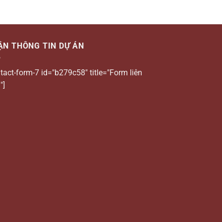
ẬN THÔNG TIN DỰ ÁN
tact-form-7 id="b279c58" title="Form liên
"]