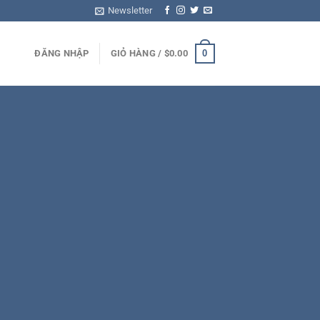
Newsletter
0
ĐĂNG NHẬP
GIỎ HÀNG /
$
0.00