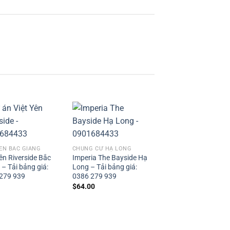
ỀN BẮC GIANG
CHUNG CƯ HẠ LONG
Yên Riverside Bắc
Imperia The Bayside Hạ
 – Tải bảng giá:
Long – Tải bảng giá:
279 939
0386 279 939
$
64.00
VÂN ĐỒN
Đất nền Biệt thự Ph
Đông Vân Đồn – Giá 