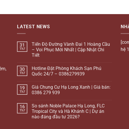
LATEST NEWS
NH
[con
Tiến Độ Đường Vành Đai 1 Hoàng Cầu
31
hệ 1
Th7
– Voi Phục Mới Nhất | Cập Nhật Chi
Tiết
Hotline Đặt Phòng Khách Sạn Phú
iêm,
30
Th7
Quốc 24/7 – 0386279939
Giá Chung Cư Hạ Long Xanh | Giá bán:
19
Th7
0386 279 939
So sánh Noble Palace Hạ Long, FLC
16
Th7
Tropical City và Hà Khánh C | Dự án
nào đáng đầu tư 2026?