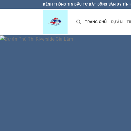
Bỏ
KÊNH THÔNG TIN ĐẦU TƯ BẤT ĐỘNG SẢN UY TÍN
qua
nội
TRANG CHỦ
DỰ ÁN
TI
dung