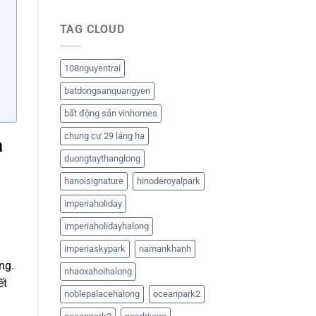
TAG CLOUD
108nguyentrai
batdongsanquangyen
bất động sản vinhomes
chung cư 29 láng hạ
à
duongtaythanglong
hanoisignature
hinoderoyalpark
imperiaholiday
imperiaholidayhalong
imperiaskypark
namankhanh
ng.
nhaoxahoihalong
ết
noblepalacehalong
oceanpark2