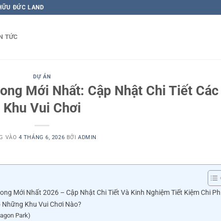
 HỮU ĐỨC LAND
N TỨC
DỰ ÁN
ong Mới Nhất: Cập Nhật Chi Tiết Các
Khu Vui Chơi
G VÀO
4 THÁNG 6, 2026
BỞI
ADMIN
ong Mới Nhất 2026 – Cập Nhật Chi Tiết Và Kinh Nghiệm Tiết Kiệm Chi Ph
ó Những Khu Vui Chơi Nào?
ragon Park)