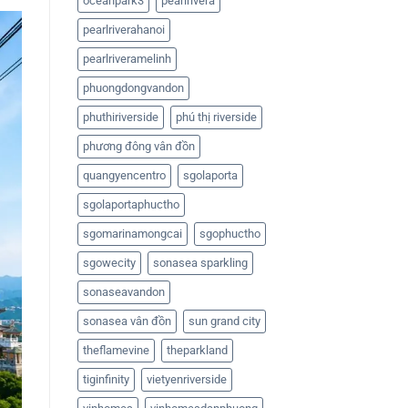
oceanpark3
pearlrivera
pearlriverahanoi
pearlriveramelinh
phuongdongvandon
phuthiriverside
phú thị riverside
phương đông vân đồn
quangyencentro
sgolaporta
sgolaportaphuctho
sgomarinamongcai
sgophuctho
sgowecity
sonasea sparkling
sonaseavandon
sonasea vân đồn
sun grand city
theflamevine
theparkland
tiginfinity
vietyenriverside