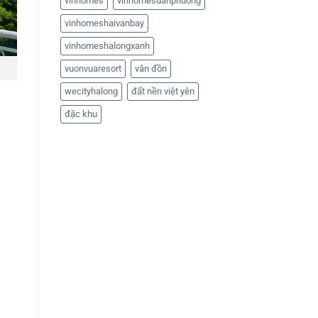
vinhomes
vinhomesdanphuong
vinhomeshaivanbay
vinhomeshalongxanh
vuonvuaresort
vân đồn
wecityhalong
đất nền việt yên
đặc khu