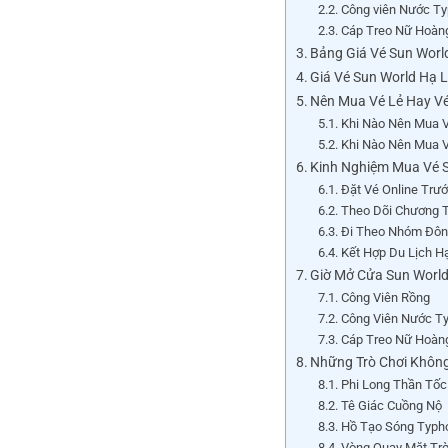
Công viên Nước Ty
Cáp Treo Nữ Hoàng
Bảng Giá Vé Sun Worl
Giá Vé Sun World Hạ 
Nên Mua Vé Lẻ Hay V
Khi Nào Nên Mua 
Khi Nào Nên Mua 
Kinh Nghiệm Mua Vé S
Đặt Vé Online Trư
Theo Dõi Chương T
Đi Theo Nhóm Đôn
Kết Hợp Du Lịch H
Giờ Mở Cửa Sun Worl
Công Viên Rồng
Công Viên Nước T
Cáp Treo Nữ Hoàn
Những Trò Chơi Không
Phi Long Thần Tốc
Tê Giác Cuồng Nộ
Hồ Tạo Sóng Typh
Vòng Quay Mặt Trờ