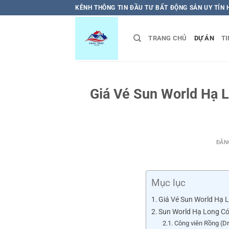
Bỏ
KÊNH THÔNG TIN ĐẦU TƯ BẤT ĐỘNG SẢN UY TÍN
qua
nội
TRANG CHỦ
DỰ ÁN
TI
dung
Giá Vé Sun World Hạ L
ĐĂN
Mục lục
Giá Vé Sun World Hạ L
Sun World Hạ Long C
Công viên Rồng (D