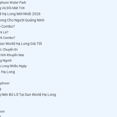
phoon Water Park
 Và Đồi Mặt Trời
d Hạ Long Mới Nhất 2026
Long Cho Người Quảng Ninh
é Combo?
Vé Lẻ?
Vé Combo?
un World Hạ Long Giá Tốt
ớc Chuyến Đi
rình Khuyến Mại
g Người
ạ Long Nhiều Ngày
d Hạ Long
yphoon
g
 Nên Bỏ Lỡ Tại Sun World Hạ Long
oon
i