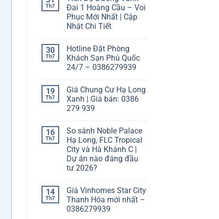
Th7
Đai 1 Hoàng Cầu – Voi
Phục Mới Nhất | Cập
Nhật Chi Tiết
Hotline Đặt Phòng
30
Th7
Khách Sạn Phú Quốc
24/7 – 0386279939
Giá Chung Cư Hạ Long
19
Th7
Xanh | Giá bán: 0386
279 939
So sánh Noble Palace
16
Th7
Hạ Long, FLC Tropical
City và Hà Khánh C |
Dự án nào đáng đầu
tư 2026?
Giá Vinhomes Star City
14
Th7
Thanh Hóa mới nhất –
0386279939