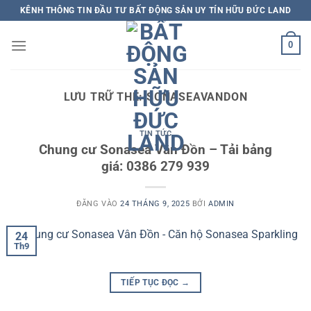
Bỏ
KÊNH THÔNG TIN ĐẦU TƯ BẤT ĐỘNG SẢN UY TÍN HỮU ĐỨC LAND
qua
nội
0
dung
LƯU TRỮ THẺ:
SONASEAVANDON
TIN TỨC
Chung cư Sonasea Vân Đồn – Tải bảng
giá: 0386 279 939
ĐĂNG VÀO
24 THÁNG 9, 2025
BỞI
ADMIN
24
Th9
TIẾP TỤC ĐỌC
→