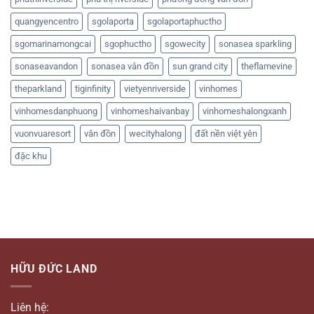
quangyencentro
sgolaporta
sgolaportaphuctho
sgomarinamongcai
sgophuctho
sgowecity
sonasea sparkling
sonaseavandon
sonasea vân đồn
sun grand city
theflamevine
theparkland
tiginfinity
vietyenriverside
vinhomes
vinhomesdanphuong
vinhomeshaivanbay
vinhomeshalongxanh
vuonvuaresort
vân đồn
wecityhalong
đất nền việt yên
đặc khu
HỮU ĐỨC LAND
Liên hệ: