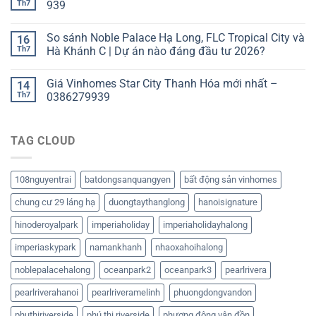
Th7
939
So sánh Noble Palace Hạ Long, FLC Tropical City và
16
Th7
Hà Khánh C | Dự án nào đáng đầu tư 2026?
Giá Vinhomes Star City Thanh Hóa mới nhất –
14
Th7
0386279939
TAG CLOUD
108nguyentrai
batdongsanquangyen
bất động sản vinhomes
chung cư 29 láng hạ
duongtaythanglong
hanoisignature
hinoderoyalpark
imperiaholiday
imperiaholidayhalong
imperiaskypark
namankhanh
nhaoxahoihalong
noblepalacehalong
oceanpark2
oceanpark3
pearlrivera
pearlriverahanoi
pearlriveramelinh
phuongdongvandon
phuthiriverside
phú thị riverside
phương đông vân đồn