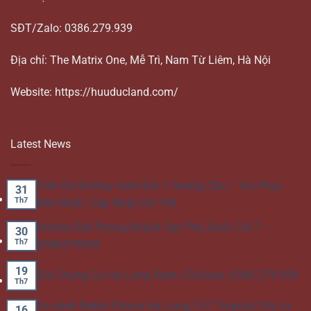
SĐT/Zalo: 0386.279.939
Địa chỉ: The Matrix One, Mễ Trì, Nam Từ Liêm, Hà Nội
Website: https://huuducland.com/
Latest News
Tiến Độ Đường Vành Đai 1 Hoàng Cầu – Voi Phục
31
Th7
Mới Nhất | Cập Nhật Chi Tiết
Hotline Đặt Phòng Khách Sạn Phú Quốc 24/7 –
30
Th7
0386279939
19
Giá Chung Cư Hạ Long Xanh | Giá bán: 0386 279 939
Th7
So sánh Noble Palace Hạ Long, FLC Tropical City và
16