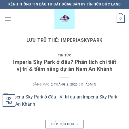
Bỏ
KÊNH THÔNG TIN ĐẦU TƯ BẤT ĐỘNG SẢN UY TÍN HỮU ĐỨC LAND
qua
nội
0
dung
LƯU TRỮ THẺ:
IMPERIASKYPARK
TIN TỨC
Imperia Sky Park ở đâu? Phân tích chi tiết
vị trí & tiềm năng dự án Nam An Khánh
ĐĂNG VÀO
2 THÁNG 2, 2026
BỞI
ADMIN
02
Th2
TIẾP TỤC ĐỌC
→