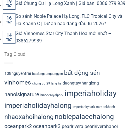
19
Giá Chung Cư Hạ Long Xanh | Giá bán: 0386 279 939
Th7
So sánh Noble Palace Hạ Long, FLC Tropical City và
16
Th7
Hà Khánh C | Dự án nào đáng đầu tư 2026?
Giá Vinhomes Star City Thanh Hóa mới nhất –
14
Th7
0386279939
Tag Cloud
bất động sản
108nguyentrai
batdongsanquangyen
vinhomes
duongtaythanglong
chung cư 29 láng hạ
imperiaholiday
hanoisignature
hinoderoyalpark
imperiaholidayhalong
imperiaskypark
namankhanh
noblepalacehalong
nhaoxahoihalong
oceanpark2
oceanpark3
pearlrivera
pearlriverahanoi