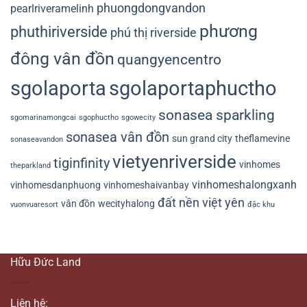
phuongdongvandon
pearlriveramelinh
phương
phuthiriverside
phú thị riverside
đông vân đồn
quangyencentro
sgolaporta
sgolaportaphuctho
sonasea sparkling
sgomarinamongcai
sgophuctho
sgowecity
sonasea vân đồn
sun grand city
theflamevine
sonaseavandon
vietyenriverside
tiginfinity
vinhomes
theparkland
vinhomeshalongxanh
vinhomesdanphuong
vinhomeshaivanbay
đất nền việt yên
vân đồn
wecityhalong
vuonvuaresort
đặc khu
Hữu Đức Land
Liên hệ: