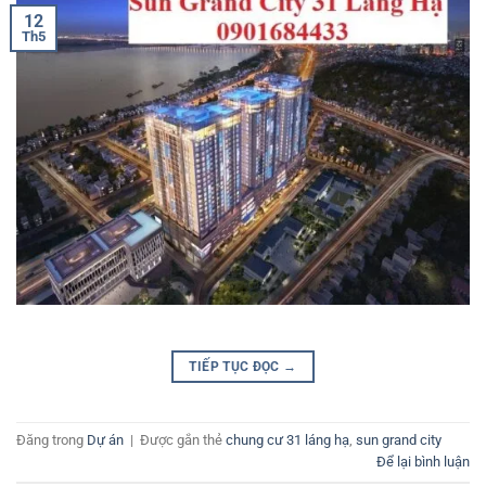
12
Th5
TIẾP TỤC ĐỌC
→
Đăng trong
Dự án
|
Được gắn thẻ
chung cư 31 láng hạ
,
sun grand city
Để lại bình luận