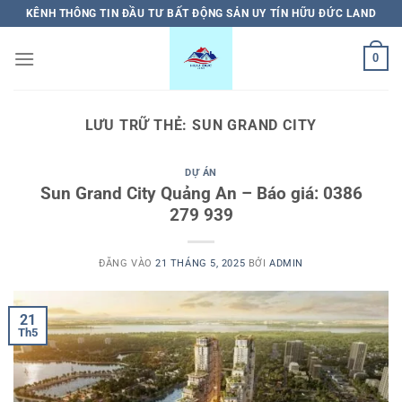
Bỏ
KÊNH THÔNG TIN ĐẦU TƯ BẤT ĐỘNG SẢN UY TÍN HỮU ĐỨC LAND
qua
nội
0
dung
LƯU TRỮ THẺ:
SUN GRAND CITY
DỰ ÁN
Sun Grand City Quảng An – Báo giá: 0386
279 939
ĐĂNG VÀO
21 THÁNG 5, 2025
BỞI
ADMIN
21
Th5