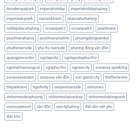
hinoderoyalpark
imperiaholiday
imperiaholidayhalong
imperiaskypark
namankhanh
nhaoxahoihalong
noblepalacehalong
oceanpark2
oceanpark3
pearlrivera
pearlriverahanoi
pearlriveramelinh
phuongdongvandon
phuthiriverside
phú thị riverside
phương đông vân đồn
quangyencentro
sgolaporta
sgolaportaphuctho
sgomarinamongcai
sgophuctho
sgowecity
sonasea sparkling
sonaseavandon
sonasea vân đồn
sun grand city
theflamevine
theparkland
tiginfinity
vietyenriverside
vinhomes
vinhomesdanphuong
vinhomeshaivanbay
vinhomeshalongxanh
vuonvuaresort
vân đồn
wecityhalong
đất nền việt yên
đặc khu