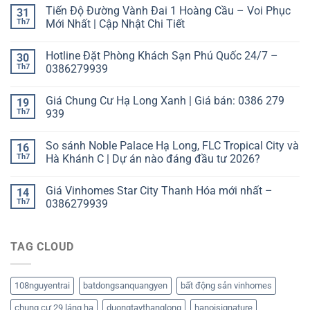
Tiến Độ Đường Vành Đai 1 Hoàng Cầu – Voi Phục
31
Th7
Mới Nhất | Cập Nhật Chi Tiết
Hotline Đặt Phòng Khách Sạn Phú Quốc 24/7 –
30
Th7
0386279939
Giá Chung Cư Hạ Long Xanh | Giá bán: 0386 279
19
Th7
939
So sánh Noble Palace Hạ Long, FLC Tropical City và
16
Th7
Hà Khánh C | Dự án nào đáng đầu tư 2026?
Giá Vinhomes Star City Thanh Hóa mới nhất –
14
Th7
0386279939
TAG CLOUD
108nguyentrai
batdongsanquangyen
bất động sản vinhomes
chung cư 29 láng hạ
duongtaythanglong
hanoisignature