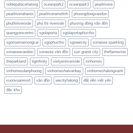
noblepalacehalong
oceanpark2
oceanpark3
pearlrivera
pearlriverahanoi
pearlriveramelinh
phuongdongvandon
phuthiriverside
phú thị riverside
phương đông vân đồn
quangyencentro
sgolaporta
sgolaportaphuctho
sgomarinamongcai
sgophuctho
sgowecity
sonasea sparkling
sonaseavandon
sonasea vân đồn
sun grand city
theflamevine
theparkland
tiginfinity
vietyenriverside
vinhomes
vinhomesdanphuong
vinhomeshaivanbay
vinhomeshalongxanh
vuonvuaresort
vân đồn
wecityhalong
đất nền việt yên
đặc khu