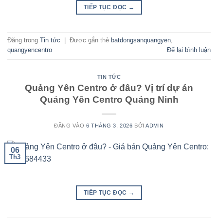
TIẾP TỤC ĐỌC
→
Đăng trong
Tin tức
|
Được gắn thẻ
batdongsanquangyen
,
quangyencentro
Để lại bình luận
TIN TỨC
Quảng Yên Centro ở đâu? Vị trí dự án
Quảng Yên Centro Quảng Ninh
ĐĂNG VÀO
6 THÁNG 3, 2026
BỞI
ADMIN
06
Th3
TIẾP TỤC ĐỌC
→