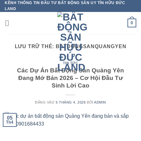
KÊNH THÔNG TIN ĐẦU TƯ BẤT ĐỘNG SẢN UY TÍN HỮU ĐỨC
Bỏ
LAND
qua
nội
0
dung
LƯU TRỮ THẺ:
BATDONGSANQUANGYEN
TIN TỨC
Các Dự Án Bất Động Sản Quảng Yên
Đang Mở Bán 2026 – Cơ Hội Đầu Tư
Sinh Lời Cao
ĐĂNG VÀO
5 THÁNG 4, 2026
BỞI
ADMIN
05
Th4