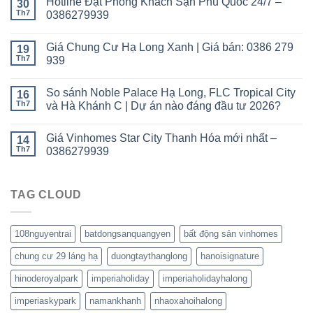
Hotline Đặt Phòng Khách Sạn Phú Quốc 24/7 –
30
Th7
0386279939
Giá Chung Cư Hạ Long Xanh | Giá bán: 0386 279
19
Th7
939
So sánh Noble Palace Hạ Long, FLC Tropical City
16
Th7
và Hà Khánh C | Dự án nào đáng đầu tư 2026?
Giá Vinhomes Star City Thanh Hóa mới nhất –
14
Th7
0386279939
TAG CLOUD
108nguyentrai
batdongsanquangyen
bất động sản vinhomes
chung cư 29 láng hạ
duongtaythanglong
hanoisignature
hinoderoyalpark
imperiaholiday
imperiaholidayhalong
imperiaskypark
namankhanh
nhaoxahoihalong