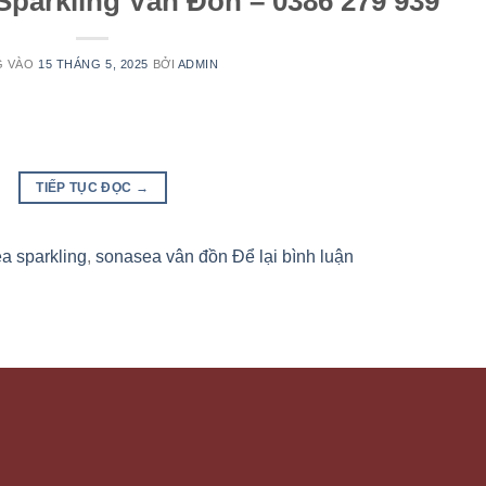
Sparkling Vân Đồn – 0386 279 939
G VÀO
15 THÁNG 5, 2025
BỞI
ADMIN
TIẾP TỤC ĐỌC
→
a sparkling
,
sonasea vân đồn
Để lại bình luận