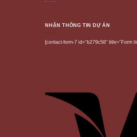
NHẬN THÔNG TIN DỰ ÁN
[contact-form-7 id="b279c58" title="Form li