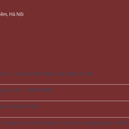
Liêm, Hà Nội
ầu – Voi Phục Mới Nhất | Cập Nhật Chi Tiết
 Quốc 24/7 – 0386279939
 bán: 0386 279 939
C Tropical City và Hà Khánh C | Dự án nào đáng đầu tư 2026?