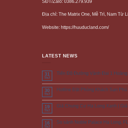
SĐT/Zalo: 0386.279.939
Địa chỉ: The Matrix One, Mễ Trì, Nam Từ 
Website: https://huuducland.com/
LATEST NEWS
Tiến Độ Đường Vành Đai 1 Hoàng C
31
Th7
Hotline Đặt Phòng Khách Sạn Phú
30
Th7
Giá Chung Cư Hạ Long Xanh | Giá
19
Th7
So sánh Noble Palace Hạ Long, FL
16
Th7