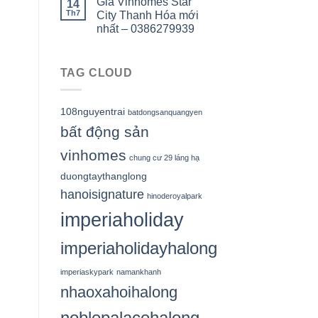
Giá Vinhomes Star
14
Th7
City Thanh Hóa mới
nhất – 0386279939
TAG CLOUD
108nguyentrai
batdongsanquangyen
bất động sản
vinhomes
chung cư 29 láng hạ
duongtaythanglong
hanoisignature
hinoderoyalpark
imperiaholiday
imperiaholidayhalong
imperiaskypark
namankhanh
nhaoxahoihalong
noblepalacehalong