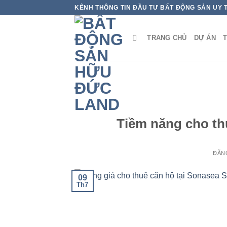
Bỏ
KÊNH THÔNG TIN ĐẦU TƯ BẤT ĐỘNG SẢN UY 
qua
nội
TRANG CHỦ
DỰ ÁN
T
dung
Tiềm năng cho th
ĐĂN
09
Th7