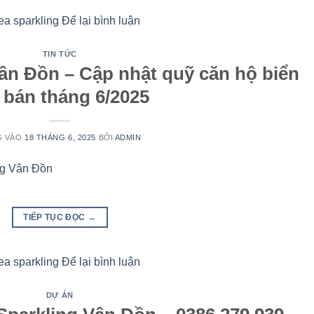
a sparkling
Để lại bình luận
TIN TỨC
ân Đồn – Cập nhật quỹ căn hộ biển
bán tháng 6/2025
G VÀO
18 THÁNG 6, 2025
BỞI
ADMIN
TIẾP TỤC ĐỌC
→
a sparkling
Để lại bình luận
DỰ ÁN