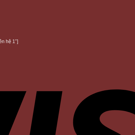
ên hệ 1"]