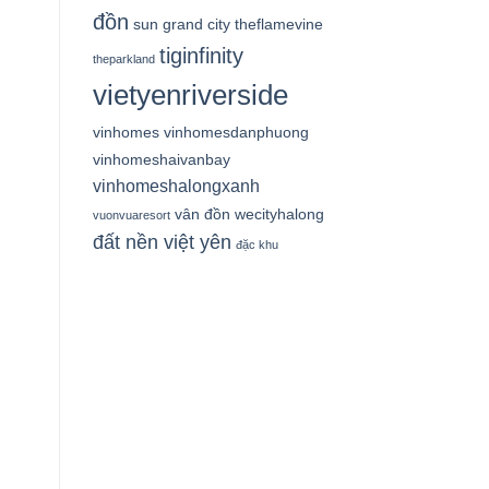
đồn
sun grand city
theflamevine
tiginfinity
theparkland
vietyenriverside
vinhomes
vinhomesdanphuong
vinhomeshaivanbay
vinhomeshalongxanh
vân đồn
wecityhalong
vuonvuaresort
đất nền việt yên
đặc khu