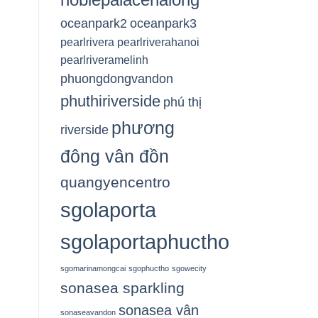
oceanpark2
oceanpark3
pearlrivera
pearlriverahanoi
pearlriveramelinh
phuongdongvandon
phuthiriverside
phú thị
phương
riverside
đông vân đồn
quangyencentro
sgolaporta
sgolaportaphuctho
sgomarinamongcai
sgophuctho
sgowecity
sonasea sparkling
sonasea vân
sonaseavandon