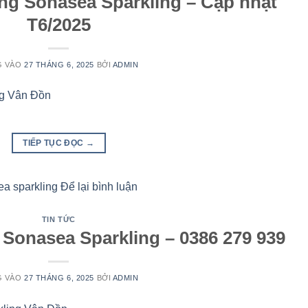
ng Sonasea Sparkling – Cập nhật
T6/2025
G VÀO
27 THÁNG 6, 2025
BỞI
ADMIN
TIẾP TỤC ĐỌC
→
a sparkling
Để lại bình luận
TIN TỨC
Sonasea Sparkling – 0386 279 939
G VÀO
27 THÁNG 6, 2025
BỞI
ADMIN