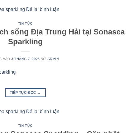
a sparkling
Để lại bình luận
TIN TỨC
h sống Địa Trung Hải tại Sonasea
Sparkling
G VÀO
3 THÁNG 7, 2025
BỞI
ADMIN
TIẾP TỤC ĐỌC
→
a sparkling
Để lại bình luận
TIN TỨC