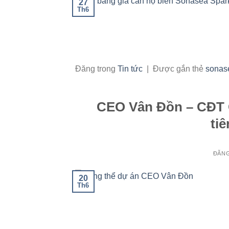
27
Th6
Đăng trong
Tin tức
|
Được gắn thẻ
sonase
CEO Vân Đồn – CĐT 
ti
ĐĂN
20
Th6