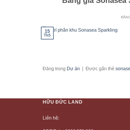
Bảng giá Sonasea 
ĐĂN
15
Th5
Đăng trong
Dự án
|
Được gắn thẻ
sonase
HỮU ĐỨC LAND
Liên hệ: