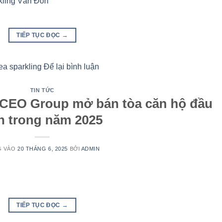
TIẾP TỤC ĐỌC
→
a sparkling
Để lại bình luận
TIN TỨC
CEO Group mở bán tòa căn hộ đầu
ên trong năm 2025
G VÀO
20 THÁNG 6, 2025
BỞI
ADMIN
TIẾP TỤC ĐỌC
→