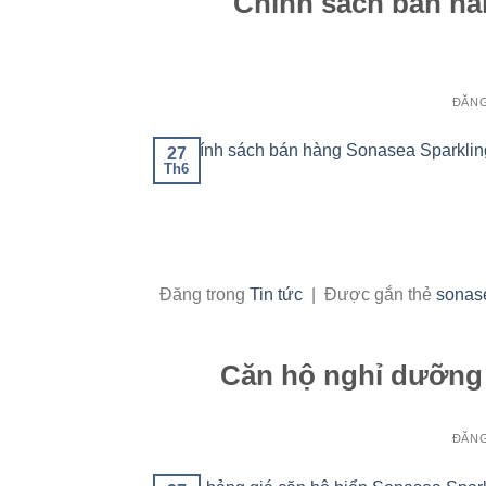
Chính sách bán hà
ĐĂN
27
Th6
Đăng trong
Tin tức
|
Được gắn thẻ
sonase
Căn hộ nghỉ dưỡng 
ĐĂN