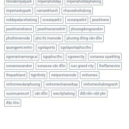
hinoderoyalpark
imperiaholiday
imperiaholidayhalong
imperiaskypark
namankhanh
nhaoxahoihalong
noblepalacehalong
oceanpark2
oceanpark3
pearlrivera
pearlriverahanoi
pearlriveramelinh
phuongdongvandon
phuthiriverside
phú thị riverside
phương đông vân đồn
quangyencentro
sgolaporta
sgolaportaphuctho
sgomarinamongcai
sgophuctho
sgowecity
sonasea sparkling
sonaseavandon
sonasea vân đồn
sun grand city
theflamevine
theparkland
tiginfinity
vietyenriverside
vinhomes
vinhomesdanphuong
vinhomeshaivanbay
vinhomeshalongxanh
vuonvuaresort
vân đồn
wecityhalong
đất nền việt yên
đặc khu