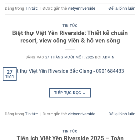
Đăng trong
Tin tức
|
Được gắn thẻ
vietyenriverside
Để lại bình luận
TIN TỨC
Biệt thự Việt Yên Riverside: Thiết kế chuẩn
resort, view công viên & hồ ven sông
ĐĂNG VÀO
27 THÁNG MƯỜI MỘT, 2025
BỞI
ADMIN
27
Th11
TIẾP TỤC ĐỌC
→
Đăng trong
Tin tức
|
Được gắn thẻ
vietyenriverside
Để lại bình luận
TIN TỨC
Tiện ích Việt Yên Riverside 2025 – Toàn