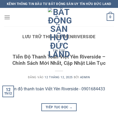
Bỏ
KÊNH THÔNG TIN ĐẦU TƯ BẤT ĐỘNG SẢN UY TÍN HỮU ĐỨC LAND
qua
nội
0
dung
LƯU TRỮ THẺ:
VIETYENRIVERSIDE
TIN TỨC
Tiến Độ Thanh Toán Việt Yên Riverside –
Chính Sách Mới Nhất, Cập Nhật Liên Tục
ĐĂNG VÀO
12 THÁNG 12, 2025
BỞI
ADMIN
12
Th12
TIẾP TỤC ĐỌC
→