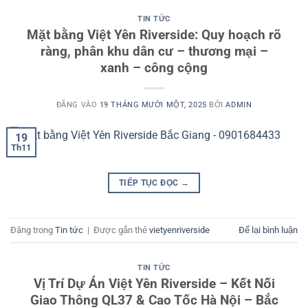
TIN TỨC
Mặt bằng Việt Yên Riverside: Quy hoạch rõ
ràng, phân khu dân cư – thương mại –
xanh – công cộng
ĐĂNG VÀO
19 THÁNG MƯỜI MỘT, 2025
BỞI
ADMIN
19
Th11
TIẾP TỤC ĐỌC
→
Đăng trong
Tin tức
|
Được gắn thẻ
vietyenriverside
Để lại bình luận
TIN TỨC
Vị Trí Dự Án Việt Yên Riverside – Kết Nối
Giao Thông QL37 & Cao Tốc Hà Nội – Bắc