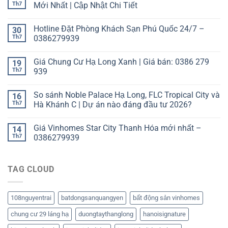
Th7
Mới Nhất | Cập Nhật Chi Tiết
Hotline Đặt Phòng Khách Sạn Phú Quốc 24/7 –
30
Th7
0386279939
Giá Chung Cư Hạ Long Xanh | Giá bán: 0386 279
19
Th7
939
So sánh Noble Palace Hạ Long, FLC Tropical City và
16
Th7
Hà Khánh C | Dự án nào đáng đầu tư 2026?
Giá Vinhomes Star City Thanh Hóa mới nhất –
14
Th7
0386279939
TAG CLOUD
108nguyentrai
batdongsanquangyen
bất động sản vinhomes
chung cư 29 láng hạ
duongtaythanglong
hanoisignature