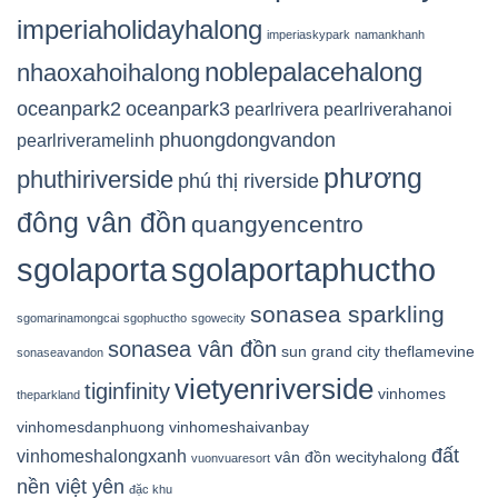
imperiaholidayhalong
imperiaskypark
namankhanh
noblepalacehalong
nhaoxahoihalong
oceanpark2
oceanpark3
pearlrivera
pearlriverahanoi
phuongdongvandon
pearlriveramelinh
phương
phuthiriverside
phú thị riverside
đông vân đồn
quangyencentro
sgolaporta
sgolaportaphuctho
sonasea sparkling
sgomarinamongcai
sgophuctho
sgowecity
sonasea vân đồn
sun grand city
theflamevine
sonaseavandon
vietyenriverside
tiginfinity
vinhomes
theparkland
vinhomesdanphuong
vinhomeshaivanbay
đất
vinhomeshalongxanh
vân đồn
wecityhalong
vuonvuaresort
nền việt yên
đặc khu