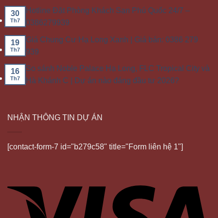
Hotline Đặt Phòng Khách Sạn Phú Quốc 24/7 –
30
Th7
0386279939
Giá Chung Cư Hạ Long Xanh | Giá bán: 0386 279
19
Th7
939
So sánh Noble Palace Hạ Long, FLC Tropical City và
16
Th7
Hà Khánh C | Dự án nào đáng đầu tư 2026?
NHẬN THÔNG TIN DỰ ÁN
[contact-form-7 id="b279c58" title="Form liên hệ 1"]