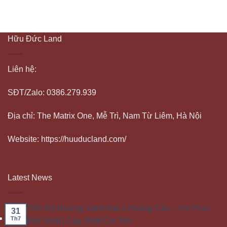
Hữu Đức Land
Liên hệ:
SĐT/Zalo: 0386.279.939
Địa chỉ: The Matrix One, Mễ Trì, Nam Từ Liêm, Hà Nội
Website: https://huuducland.com/
Latest News
Tiến Độ Đường Vành Đai 1 Hoàng Cầu – Voi Phục
31
Th7
Mới Nhất | Cập Nhật Chi Tiết