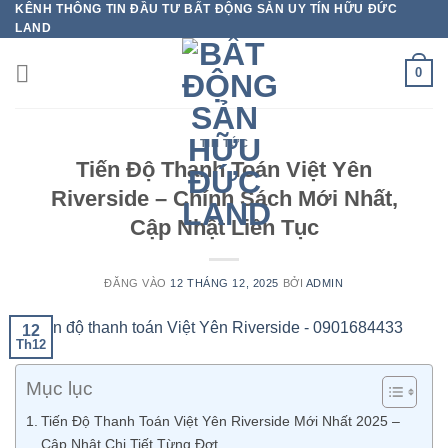
KÊNH THÔNG TIN ĐẦU TƯ BẤT ĐỘNG SẢN UY TÍN HỮU ĐỨC
Bỏ
LAND
qua
nội
0
dung
TIN TỨC
Tiến Độ Thanh Toán Việt Yên
Riverside – Chính Sách Mới Nhất,
Cập Nhật Liên Tục
ĐĂNG VÀO
12 THÁNG 12, 2025
BỞI
ADMIN
12
Th12
Mục lục
Tiến Độ Thanh Toán Việt Yên Riverside Mới Nhất 2025 –
Cập Nhật Chi Tiết Từng Đợt