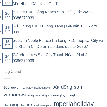
Th7
Mới Nhất | Cập Nhật Chi Tiết
Hotline Đặt Phòng Khách Sạn Phú Quốc 24/7 –
30
Th7
0386279939
Giá Chung Cư Hạ Long Xanh | Giá bán: 0386 279
19
Th7
939
So sánh Noble Palace Hạ Long, FLC Tropical City và
16
Th7
Hà Khánh C | Dự án nào đáng đầu tư 2026?
Giá Vinhomes Star City Thanh Hóa mới nhất –
14
Th7
0386279939
Tag Cloud
bất động sản
108nguyentrai
batdongsanquangyen
vinhomes
duongtaythanglong
chung cư 29 láng hạ
imperiaholiday
hanoisignature
hinoderoyalpark