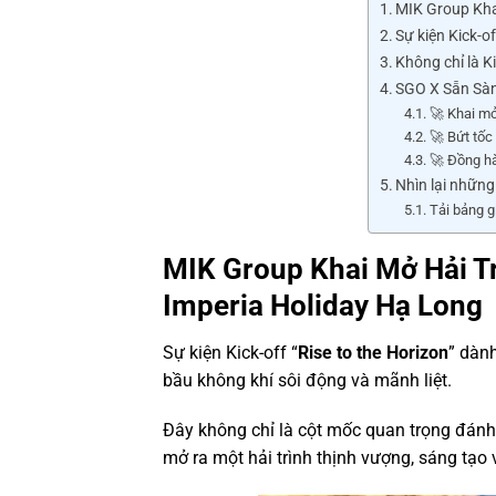
MIK Group Khai
Sự kiện Kick-o
Không chỉ là Ki
SGO X Sẵn Sàn
🚀 Khai mở
🚀 Bứt tốc
🚀 Đồng hà
Nhìn lại những
Tải bảng g
MIK Group Khai Mở Hải Tr
Imperia Holiday Hạ Long
Sự kiện Kick-off “
Rise to the Horizon
” dàn
bầu không khí sôi động và mãnh liệt.
Đây không chỉ là cột mốc quan trọng đán
mở ra một hải trình thịnh vượng, sáng tạo