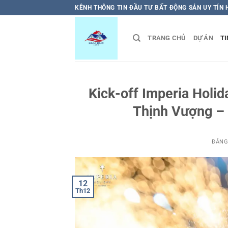
Bỏ
KÊNH THÔNG TIN ĐẦU TƯ BẤT ĐỘNG SẢN UY TÍN
qua
nội
TRANG CHỦ
DỰ ÁN
TI
dung
Kick-off Imperia Holi
Thịnh Vượng –
ĐĂNG
12
Th12