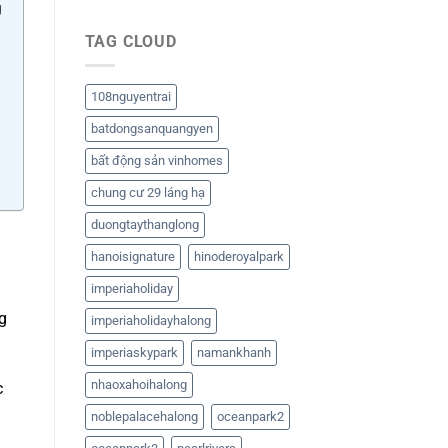
g
TAG CLOUD
108nguyentrai
batdongsanquangyen
bất động sản vinhomes
chung cư 29 láng hạ
duongtaythanglong
hanoisignature
hinoderoyalpark
imperiaholiday
g
imperiaholidayhalong
imperiaskypark
namankhanh
nhaoxahoihalong
c
noblepalacehalong
oceanpark2