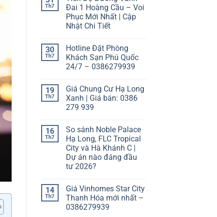
Th7
Đai 1 Hoàng Cầu – Voi
Phục Mới Nhất | Cập
Nhật Chi Tiết
Hotline Đặt Phòng
30
Th7
Khách Sạn Phú Quốc
24/7 – 0386279939
Giá Chung Cư Hạ Long
19
Th7
Xanh | Giá bán: 0386
279 939
So sánh Noble Palace
16
Th7
Hạ Long, FLC Tropical
City và Hà Khánh C |
Dự án nào đáng đầu
tư 2026?
Giá Vinhomes Star City
14
Th7
Thanh Hóa mới nhất –
0386279939