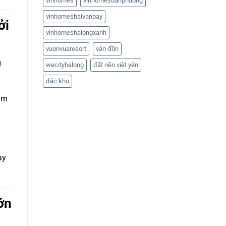
vinhomes
vinhomesdanphuong
vinhomeshaivanbay
ởi
vinhomeshalongxanh
vuonvuaresort
vân đồn
g
wecityhalong
đất nền việt yên
đặc khu
ảm
ay
lớn