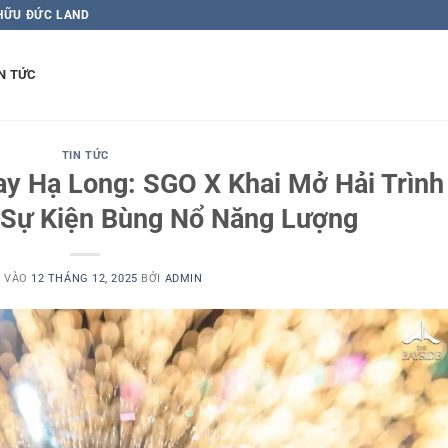
 HỮU ĐỨC LAND
N TỨC
TIN TỨC
day Hạ Long: SGO X Khai Mở Hải Trình
 Sự Kiện Bùng Nổ Năng Lượng
 VÀO
12 THÁNG 12, 2025
BỞI
ADMIN