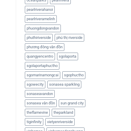
oceanpark3
pearlrivera
pearlriverahanoi
pearlriveramelinh
phuongdongvandon
phuthiriverside
phú thị riverside
phương đông vân đồn
quangyencentro
sgolaporta
sgolaportaphuctho
sgomarinamongcai
sgophuctho
sgowecity
sonasea sparkling
sonaseavandon
sonasea vân đồn
sun grand city
theflamevine
theparkland
tiginfinity
vietyenriverside