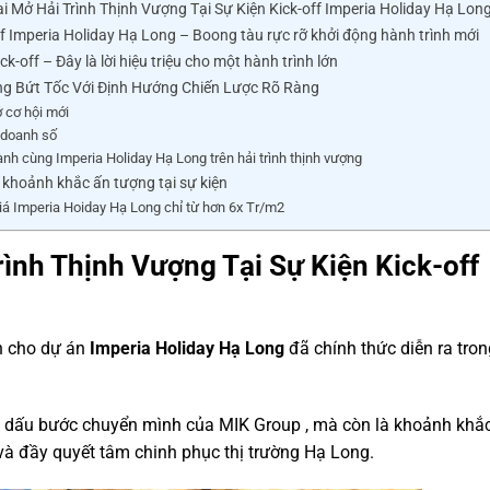
 Mở Hải Trình Thịnh Vượng Tại Sự Kiện Kick-off Imperia Holiday Hạ Lon
ff Imperia Holiday Hạ Long – Boong tàu rực rỡ khởi động hành trình mới
ck-off – Đây là lời hiệu triệu cho một hành trình lớn
g Bứt Tốc Với Định Hướng Chiến Lược Rõ Ràng
 cơ hội mới
 doanh số
nh cùng Imperia Holiday Hạ Long trên hải trình thịnh vượng
 khoảnh khắc ấn tượng tại sự kiện
iá Imperia Hoiday Hạ Long chỉ từ hơn 6x Tr/m2
ình Thịnh Vượng Tại Sự Kiện Kick-off
h cho dự án
Imperia Holiday Hạ Long
đã chính thức diễn ra tron
h dấu bước chuyển mình của MIK Group
, mà còn là khoảnh khắ
 và đầy quyết tâm chinh phục thị trường Hạ Long.