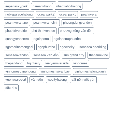
imperiaskypark
namankhanh
nhaoxahoihalong
noblepalacehalong
oceanpark2
oceanpark3
pearlrivera
pearlriverahanoi
pearlriveramelinh
phuongdongvandon
phuthiriverside
phú thị riverside
phương đông vân đồn
quangyencentro
sgolaporta
sgolaportaphuctho
sgomarinamongcai
sgophuctho
sgowecity
sonasea sparkling
sonaseavandon
sonasea vân đồn
sun grand city
theflamevine
theparkland
tiginfinity
vietyenriverside
vinhomes
vinhomesdanphuong
vinhomeshaivanbay
vinhomeshalongxanh
vuonvuaresort
vân đồn
wecityhalong
đất nền việt yên
đặc khu