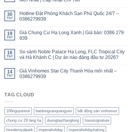
Hotline Đặt Phòng Khách Sạn Phú Quốc 24/7 –
30
Th7
0386279939
Giá Chung Cư Hạ Long Xanh | Giá bán: 0386 279
19
Th7
939
So sánh Noble Palace Hạ Long, FLC Tropical City
16
Th7
và Hà Khánh C | Dự án nào đáng đầu tư 2026?
Giá Vinhomes Star City Thanh Hóa mới nhất –
14
Th7
0386279939
TAG CLOUD
108nguyentrai
batdongsanquangyen
bất động sản vinhomes
chung cư 29 láng hạ
duongtaythanglong
hanoisignature
hinoderoyalpark
imperiaholiday
imperiaholidayhalong