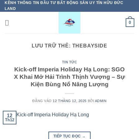
KÊNH THÔNG TIN ĐẦU TƯ BẤT ĐỘNG SẢN UY TÍN HỮU ĐỨC
Bỏ
LAND
qua
nội
0
dung
LƯU TRỮ THẺ:
THEBAYSIDE
TIN TỨC
Kick-off Imperia Holiday Hạ Long: SGO
X Khai Mở Hải Trình Thịnh Vượng – Sự
Kiện Bùng Nổ Năng Lượng
ĐĂNG VÀO
12 THÁNG 12, 2025
BỞI
ADMIN
12
Th12
TIẾP TỤC ĐỌC
→