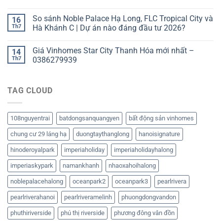
So sánh Noble Palace Hạ Long, FLC Tropical City và
16
Th7
Hà Khánh C | Dự án nào đáng đầu tư 2026?
Giá Vinhomes Star City Thanh Hóa mới nhất –
14
Th7
0386279939
TAG CLOUD
108nguyentrai
batdongsanquangyen
bất động sản vinhomes
chung cư 29 láng hạ
duongtaythanglong
hanoisignature
hinoderoyalpark
imperiaholiday
imperiaholidayhalong
imperiaskypark
namankhanh
nhaoxahoihalong
noblepalacehalong
oceanpark2
oceanpark3
pearlrivera
pearlriverahanoi
pearlriveramelinh
phuongdongvandon
phuthiriverside
phú thị riverside
phương đông vân đồn