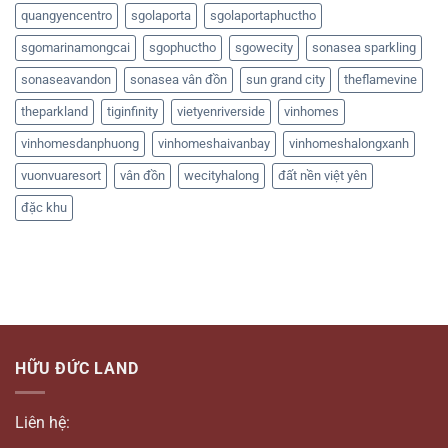
quangyencentro
sgolaporta
sgolaportaphuctho
sgomarinamongcai
sgophuctho
sgowecity
sonasea sparkling
sonaseavandon
sonasea vân đồn
sun grand city
theflamevine
theparkland
tiginfinity
vietyenriverside
vinhomes
vinhomesdanphuong
vinhomeshaivanbay
vinhomeshalongxanh
vuonvuaresort
vân đồn
wecityhalong
đất nền việt yên
đặc khu
HỮU ĐỨC LAND
Liên hệ: