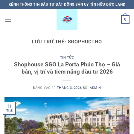
Bỏ
KÊNH THÔNG TIN ĐẦU TƯ BẤT ĐỘNG SẢN UY TÍN HỮU ĐỨC LAND
qua
nội
0
dung
LƯU TRỮ THẺ:
SGOPHUCTHO
TIN TỨC
Shophouse SGO La Porta Phúc Thọ – Giá
bán, vị trí và tiềm năng đầu tư 2026
ĐĂNG VÀO
11 THÁNG 3, 2026
BỞI
ADMIN
11
Th3