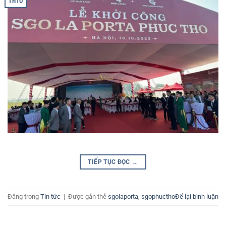
Th10
TIẾP TỤC ĐỌC
→
Đăng trong
Tin tức
|
Được gắn thẻ
sgolaporta
,
sgophuctho
Để lại bình luận