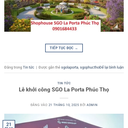
TIẾP TỤC ĐỌC
→
Đăng trong
Tin tức
|
Được gắn thẻ
sgolaporta
,
sgophuctho
Để lại bình luận
TIN TỨC
Lễ khởi công SGO La Porta Phúc Thọ
ĐĂNG VÀO
21 THÁNG 10, 2025
BỞI
ADMIN
21