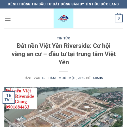
Bỏ
KÊNH THÔNG TIN ĐẦU TƯ BẤT ĐỘNG SẢN UY TÍN HỮU ĐỨC LAND
qua
nội
0
dung
TIN TỨC
Đất nền Việt Yên Riverside: Cơ hội
vàng an cư – đầu tư tại trung tâm Việt
Yên
ĐĂNG VÀO
16 THÁNG MƯỜI MỘT, 2025
BỞI
ADMIN
16
Th11