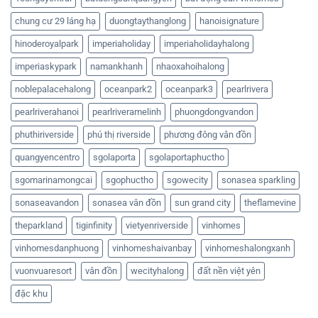
chung cư 29 láng hạ
duongtaythanglong
hanoisignature
hinoderoyalpark
imperiaholiday
imperiaholidayhalong
imperiaskypark
namankhanh
nhaoxahoihalong
noblepalacehalong
oceanpark2
oceanpark3
pearlrivera
pearlriverahanoi
pearlriveramelinh
phuongdongvandon
phuthiriverside
phú thị riverside
phương đông vân đồn
quangyencentro
sgolaporta
sgolaportaphuctho
sgomarinamongcai
sgophuctho
sgowecity
sonasea sparkling
sonaseavandon
sonasea vân đồn
sun grand city
theflamevine
theparkland
tiginfinity
vietyenriverside
vinhomes
vinhomesdanphuong
vinhomeshaivanbay
vinhomeshalongxanh
vuonvuaresort
vân đồn
wecityhalong
đất nền việt yên
đặc khu