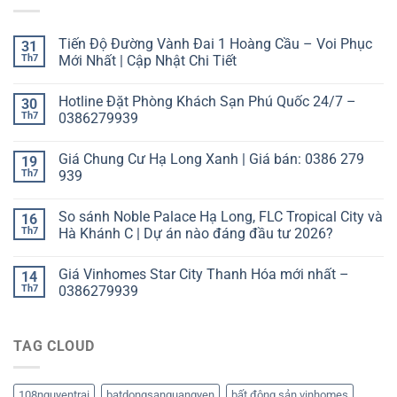
Tiến Độ Đường Vành Đai 1 Hoàng Cầu – Voi Phục
31
Th7
Mới Nhất | Cập Nhật Chi Tiết
Hotline Đặt Phòng Khách Sạn Phú Quốc 24/7 –
30
Th7
0386279939
Giá Chung Cư Hạ Long Xanh | Giá bán: 0386 279
19
Th7
939
So sánh Noble Palace Hạ Long, FLC Tropical City và
16
Th7
Hà Khánh C | Dự án nào đáng đầu tư 2026?
Giá Vinhomes Star City Thanh Hóa mới nhất –
14
Th7
0386279939
TAG CLOUD
108nguyentrai
batdongsanquangyen
bất động sản vinhomes