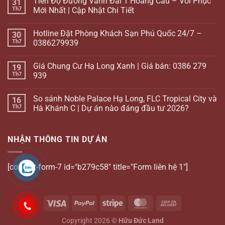
Tiến Độ Đường Vành Đai 1 Hoàng Cầu – Voi Phục
31
Th7
Mới Nhất | Cập Nhật Chi Tiết
Hotline Đặt Phòng Khách Sạn Phú Quốc 24/7 –
30
Th7
0386279939
Giá Chung Cư Hạ Long Xanh | Giá bán: 0386 279
19
Th7
939
So sánh Noble Palace Hạ Long, FLC Tropical City và
16
Th7
Hà Khánh C | Dự án nào đáng đầu tư 2026?
NHẬN THÔNG TIN DỰ ÁN
[contact-form-7 id="b279c58" title="Form liên hệ 1"]
Copyright 2026 ©
Hữu Đức Land