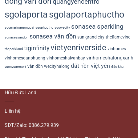
đông vân đồn
quangyencentro
sgolaporta
sgolaportaphuctho
sonasea sparkling
sgomarinamongcai
sgophuctho
sgowecity
sonasea vân đồn
sun grand city
theflamevine
sonaseavandon
vietyenriverside
tiginfinity
vinhomes
theparkland
vinhomeshalongxanh
vinhomesdanphuong
vinhomeshaivanbay
đất nền việt yên
vân đồn
wecityhalong
vuonvuaresort
đặc khu
Hữu Đức Land
Liên hệ:
SĐT/Zalo: 0386.279.939