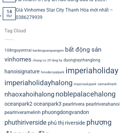
Giá Vinhomes Star City Thanh Hóa mới nhất –
14
Th7
0386279939
Tag Cloud
bất động sản
108nguyentrai
batdongsanquangyen
vinhomes
duongtaythanglong
chung cư 29 láng hạ
imperiaholiday
hanoisignature
hinoderoyalpark
imperiaholidayhalong
imperiaskypark
namankhanh
noblepalacehalong
nhaoxahoihalong
oceanpark2
oceanpark3
pearlrivera
pearlriverahanoi
phuongdongvandon
pearlriveramelinh
phương
phuthiriverside
phú thị riverside