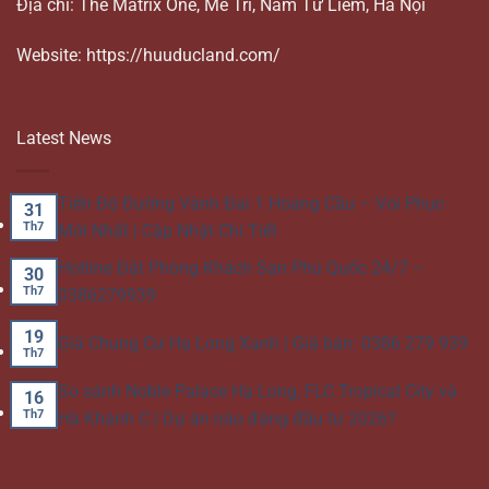
Địa chỉ: The Matrix One, Mễ Trì, Nam Từ Liêm, Hà Nội
Website: https://huuducland.com/
Latest News
Tiến Độ Đường Vành Đai 1 Hoàng Cầu – Voi Phục
31
Th7
Mới Nhất | Cập Nhật Chi Tiết
Hotline Đặt Phòng Khách Sạn Phú Quốc 24/7 –
30
Th7
0386279939
19
Giá Chung Cư Hạ Long Xanh | Giá bán: 0386 279 939
Th7
So sánh Noble Palace Hạ Long, FLC Tropical City và
16
Th7
Hà Khánh C | Dự án nào đáng đầu tư 2026?