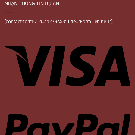
NHẬN THÔNG TIN DỰ ÁN
[contact-form-7 id="b279c58" title="Form liên hệ 1"]