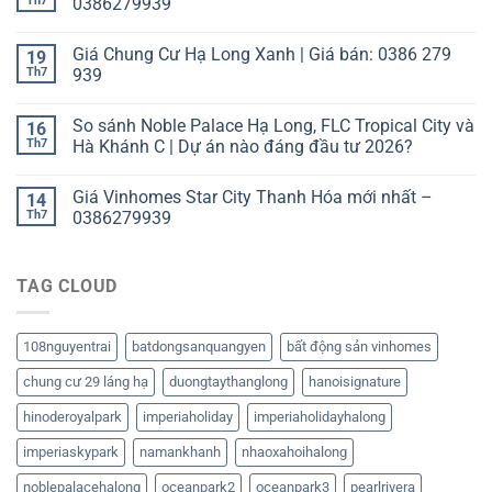
Th7
0386279939
Giá Chung Cư Hạ Long Xanh | Giá bán: 0386 279
19
Th7
939
So sánh Noble Palace Hạ Long, FLC Tropical City và
16
Th7
Hà Khánh C | Dự án nào đáng đầu tư 2026?
Giá Vinhomes Star City Thanh Hóa mới nhất –
14
Th7
0386279939
TAG CLOUD
108nguyentrai
batdongsanquangyen
bất động sản vinhomes
chung cư 29 láng hạ
duongtaythanglong
hanoisignature
hinoderoyalpark
imperiaholiday
imperiaholidayhalong
imperiaskypark
namankhanh
nhaoxahoihalong
noblepalacehalong
oceanpark2
oceanpark3
pearlrivera