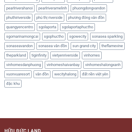
pearlriverahanoi
pearlriveramelinh
phuongdongvandon
phuthiriverside
phú thị riverside
phương đông vân đồn
quangyencentro
sgolaporta
sgolaportaphuctho
sgomarinamongcai
sgophuctho
sgowecity
sonasea sparkling
sonaseavandon
sonasea vân đồn
sun grand city
theflamevine
theparkland
tiginfinity
vietyenriverside
vinhomes
vinhomesdanphuong
vinhomeshaivanbay
vinhomeshalongxanh
vuonvuaresort
vân đồn
wecityhalong
đất nền việt yên
đặc khu
HỮU ĐỨC LAND