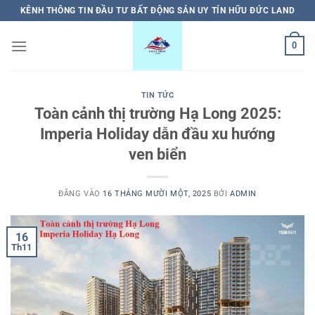
Bỏ
KÊNH THÔNG TIN ĐẦU TƯ BẤT ĐỘNG SẢN UY TÍN HỮU ĐỨC LAND
qua
nội
0
dung
TIN TỨC
Toàn cảnh thị trường Hạ Long 2025:
Imperia Holiday dẫn đầu xu hướng
ven biển
ĐĂNG VÀO
16 THÁNG MƯỜI MỘT, 2025
BỞI
ADMIN
16
Th11