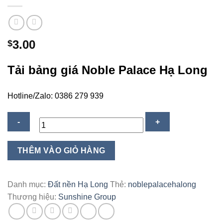
3.00
$
Tải bảng giá Noble Palace Hạ Long
Hotline/Zalo: 0386 279 939
Noble
THÊM VÀO GIỎ HÀNG
Palace
Hạ
Long
Danh mục:
Đất nền Hạ Long
Thẻ:
noblepalacehalong
–
Thương hiệu:
Sunshine Group
Giá
bán: