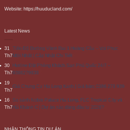
Website: https://huuducland.com/
Latest News
31
Tiến Độ Đường Vành Đai 1 Hoàng Cầu – Voi Phục
Th7
Mới Nhất | Cập Nhật Chi Tiết
30
Hotline Đặt Phòng Khách Sạn Phú Quốc 24/7 –
Th7
0386279939
19
Giá Chung Cư Hạ Long Xanh | Giá bán: 0386 279 939
Th7
16
So sánh Noble Palace Hạ Long, FLC Tropical City và
Th7
Hà Khánh C | Dự án nào đáng đầu tư 2026?
NHẬN THÔNG TIN DỰ ÁN