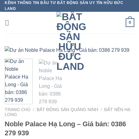
KÊNH THÔNG TIN ĐẦU TƯ BẤT ĐỘNG SẢN UY TÍN HỮU ĐỨC
Bỏ
LAND
qua
nội
0
dung
TRANG CHỦ
/
BẤT ĐỘNG SẢN QUẢNG NINH
/
ĐẤT NỀN HẠ
LONG
Noble Palace Hạ Long – Giá bán: 0386
279 939