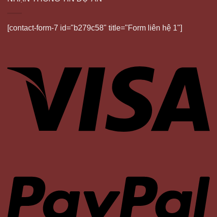
[contact-form-7 id="b279c58" title="Form liên hệ 1"]