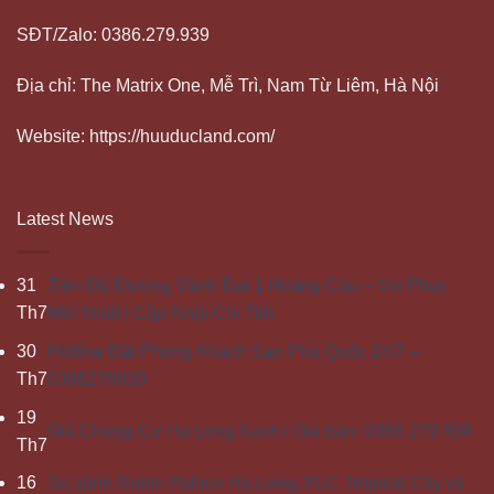
SĐT/Zalo: 0386.279.939
Địa chỉ: The Matrix One, Mễ Trì, Nam Từ Liêm, Hà Nội
Website: https://huuducland.com/
Latest News
31
Tiến Độ Đường Vành Đai 1 Hoàng Cầu – Voi Phục
Th7
Mới Nhất | Cập Nhật Chi Tiết
30
Hotline Đặt Phòng Khách Sạn Phú Quốc 24/7 –
Th7
0386279939
19
Giá Chung Cư Hạ Long Xanh | Giá bán: 0386 279 939
Th7
16
So sánh Noble Palace Hạ Long, FLC Tropical City và