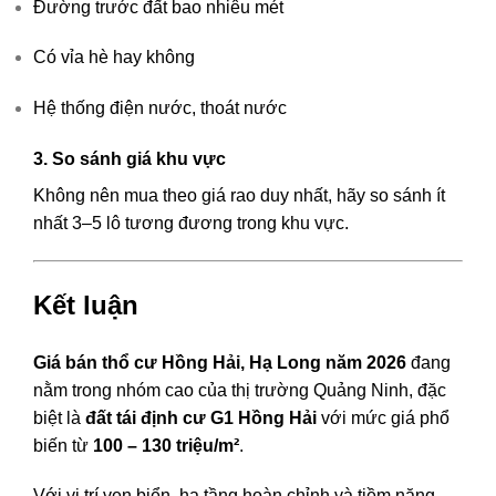
Đường trước đất bao nhiêu mét
Có vỉa hè hay không
Hệ thống điện nước, thoát nước
3. So sánh giá khu vực
Không nên mua theo giá rao duy nhất, hãy so sánh ít
nhất 3–5 lô tương đương trong khu vực.
Kết luận
Giá bán thổ cư Hồng Hải, Hạ Long năm 2026
đang
nằm trong nhóm cao của thị trường Quảng Ninh, đặc
biệt là
đất tái định cư G1 Hồng Hải
với mức giá phổ
biến từ
100 – 130 triệu/m²
.
Với vị trí ven biển, hạ tầng hoàn chỉnh và tiềm năng