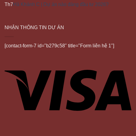
Th7
Hà Khánh C | Dự án nào đáng đầu tư 2026?
NHẬN THÔNG TIN DỰ ÁN
[contact-form-7 id="b279c58" title="Form liên hệ 1"]