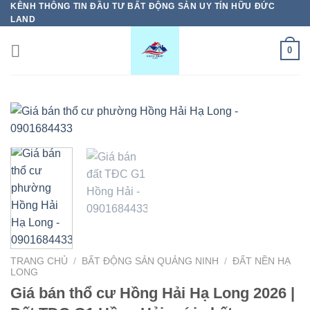
KÊNH THÔNG TIN ĐẦU TƯ BẤT ĐỘNG SẢN UY TÍN HỮU ĐỨC
Bỏ
LAND
qua
nội
0
dung
TRANG CHỦ
/
BẤT ĐỘNG SẢN QUẢNG NINH
/
ĐẤT NỀN HẠ
LONG
Giá bán thổ cư Hồng Hải Hạ Long 2026 |