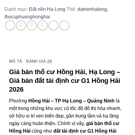
cư
Danh mục:
Đất nền Hạ Long
Thẻ:
datnenhalong
,
Hồng
thocuphuonghonghai
Hải
Hạ
Long
2026
|
Đất
MÔ TẢ
ĐÁNH GIÁ (0)
TĐC
G1
Giá bán thổ cư Hồng Hải, Hạ Long –
Hồng
Giá bán đất tái định cư G1 Hồng Hải
Hải
2026
mới
nhất
Phường
Hồng Hải – TP Hạ Long – Quảng Ninh
là
số
một trong những khu vực có tốc độ đô thị hóa nhanh,
lượng
sở hữu vị trí ven biển đẹp, gần trung tâm và hạ tầng
ngày càng hoàn thiện. Chính vì vậy,
giá bán thổ cư
Hồng Hải
cũng như
đất tái định cư G1 Hồng Hải