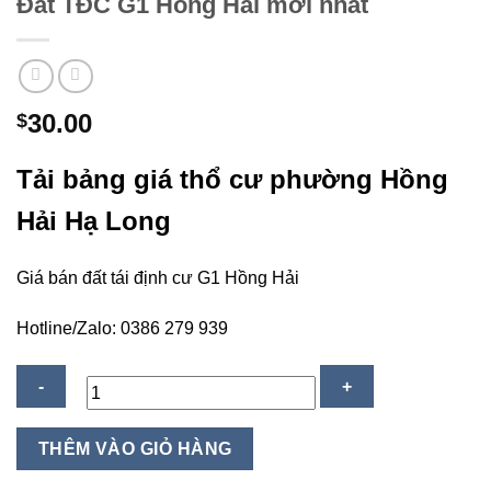
Đất TĐC G1 Hồng Hải mới nhất
30.00
$
Tải bảng giá thổ cư phường Hồng
Hải Hạ Long
Giá bán đất tái định cư G1 Hồng Hải
Hotline/Zalo: 0386 279 939
Giá
THÊM VÀO GIỎ HÀNG
bán
thổ