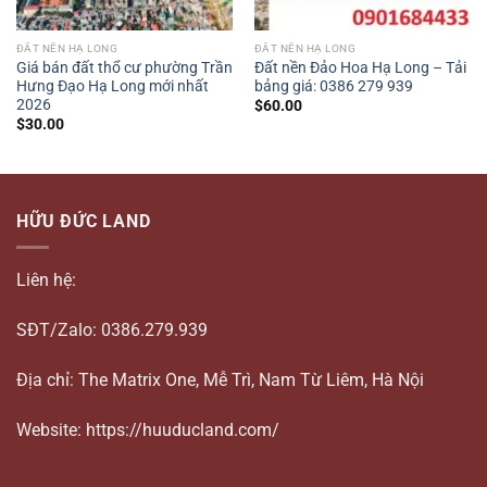
ĐẤT NỀN HẠ LONG
ĐẤT NỀN HẠ LONG
Giá bán đất thổ cư phường Trần
Đất nền Đảo Hoa Hạ Long – Tải
Hưng Đạo Hạ Long mới nhất
bảng giá: 0386 279 939
2026
$
60.00
$
30.00
HỮU ĐỨC LAND
Liên hệ:
SĐT/Zalo: 0386.279.939
Địa chỉ: The Matrix One, Mễ Trì, Nam Từ Liêm, Hà Nội
Website: https://huuducland.com/