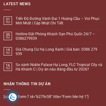
LATEST NEWS
Tiến Độ Đường Vành Đai 1 Hoàng Cầu – Voi Phục
31
Th7
Mới Nhất | Cập Nhật Chi Tiết
Hotline Đặt Phòng Khách Sạn Phú Quốc 24/7 –
30
Th7
0386279939
Giá Chung Cư Hạ Long Xanh | Giá bán: 0386 279
19
Th7
939
So sánh Noble Palace Hạ Long, FLC Tropical City và
16
Th7
Hà Khánh C | Dự án nào đáng đầu tư 2026?
NHẬN THÔNG TIN DỰ ÁN
[contact-form-7 id="b279c58" title="Form liên hệ 1"]