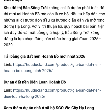
Khu đô thị Bắc Sông Trới
không chỉ là dự án phát triển đô
thị mới tại Hoành Bồ mà còn là cơ hội đầu tư hấp dẫn cho
những ai đi trước đón đầu xu hướng giãn dân và mở rộng
đô thị Hạ Long. Với vị trí thuận lợi, quy hoạch bài bản, tiện
ích đầy đủ và mặt bằng giá hợp lý, Bắc Sông Trới xứng
đáng là lựa chọn đáng cân nhắc trong giai đoạn 2025–
2030.
Tải bảng giá đất nền Hoành Bồ mới nhất 2026
Link:
https://huuducland.com/product/gia-ban-dat-nen-
hoanh-bo-quang-ninh-2026/
Dự án đất nền Diễn Loan Hoành Bồ
Link:
https://huuducland.com/product/gia-ban-dat-nen-
dien-loan-ha-long-2026/
Xem thêm dự án nhà ở xã hộ SGO We City Hạ Long