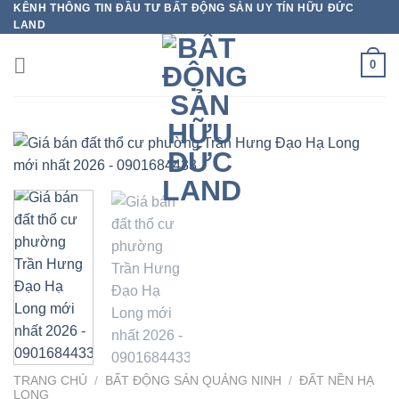
KÊNH THÔNG TIN ĐẦU TƯ BẤT ĐỘNG SẢN UY TÍN HỮU ĐỨC
Bỏ
LAND
qua
nội
0
dung
TRANG CHỦ
/
BẤT ĐỘNG SẢN QUẢNG NINH
/
ĐẤT NỀN HẠ
LONG