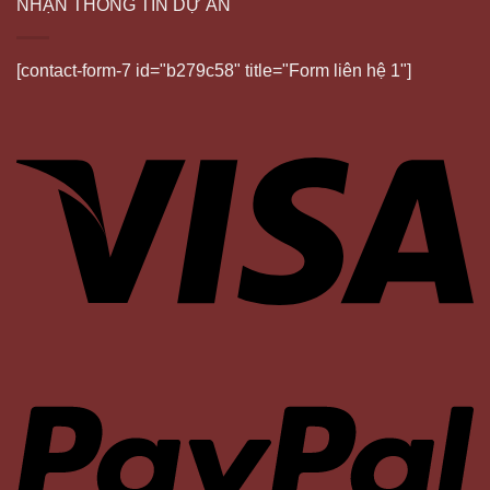
NHẬN THÔNG TIN DỰ ÁN
[contact-form-7 id="b279c58" title="Form liên hệ 1"]