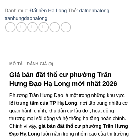
đất
thổ
Danh mục:
Đất nền Hạ Long
Thẻ:
datnenhalong
,
cư
tranhungdaohalong
phường
Trần
Hưng
Đạo
Hạ
Long
MÔ TẢ
ĐÁNH GIÁ (0)
mới
nhất
Giá bán đất thổ cư phường Trần
2026
Hưng Đạo Hạ Long mới nhất 2026
số
lượng
Phường Trần Hưng Đạo là một trong những khu vực
lõi trung tâm của TP Hạ Long
, nơi tập trung nhiều cơ
quan hành chính, khu dân cư lâu đời, hoạt động
thương mại sôi động và hệ thống hạ tầng hoàn chỉnh.
Chính vì vậy,
giá bán đất thổ cư phường Trần Hưng
Đạo Hạ Long
luôn nằm trong nhóm cao của thị trường