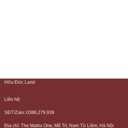
Hữu Đức Land
Liên hệ:
SĐT/Zalo: 0386.279.939
Địa chỉ: The Matrix One, Mễ Trì, Nam Từ Liêm, Hà Nội