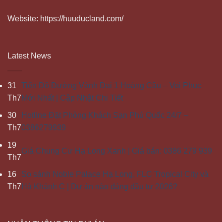
Website: https://huuducland.com/
Latest News
31
Tiến Độ Đường Vành Đai 1 Hoàng Cầu – Voi Phục
Th7
Mới Nhất | Cập Nhật Chi Tiết
30
Hotline Đặt Phòng Khách Sạn Phú Quốc 24/7 –
Th7
0386279939
19
Giá Chung Cư Hạ Long Xanh | Giá bán: 0386 279 939
Th7
16
So sánh Noble Palace Hạ Long, FLC Tropical City và
Th7
Hà Khánh C | Dự án nào đáng đầu tư 2026?