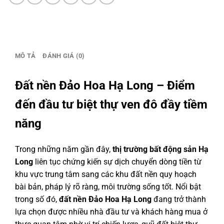
Tải
bảng
giá:
0386
MÔ TẢ
ĐÁNH GIÁ (0)
279
939
số
Đất nền Đảo Hoa Hạ Long – Điểm
lượng
đến đầu tư biệt thự ven đô đầy tiềm
năng
Trong những năm gần đây,
thị trường bất động sản Hạ
Long
liên tục chứng kiến sự dịch chuyển dòng tiền từ
khu vực trung tâm sang các khu đất nền quy hoạch
bài bản, pháp lý rõ ràng, môi trường sống tốt. Nổi bật
trong số đó,
đất nền Đảo Hoa Hạ Long
đang trở thành
lựa chọn được nhiều nhà đầu tư và khách hàng mua ở