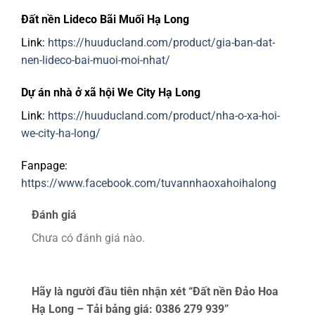
Đất nền Lideco Bãi Muối Hạ Long
Link:
https://huuducland.com/product/gia-ban-dat-
nen-lideco-bai-muoi-moi-nhat/
Dự án nhà ở xã hội We City Hạ Long
Link:
https://huuducland.com/product/nha-o-xa-hoi-
we-city-ha-long/
Fanpage:
https://www.facebook.com/tuvannhaoxahoihalong
Đánh giá
Chưa có đánh giá nào.
Hãy là người đầu tiên nhận xét “Đất nền Đảo Hoa
Hạ Long – Tải bảng giá: 0386 279 939”