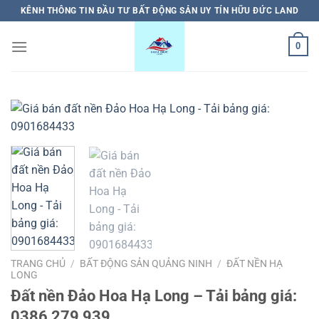
Bỏ
KÊNH THÔNG TIN ĐẦU TƯ BẤT ĐỘNG SẢN UY TÍN HỮU ĐỨC LAND
qua
nội
0
dung
TRANG CHỦ
/
BẤT ĐỘNG SẢN QUẢNG NINH
/
ĐẤT NỀN HẠ
LONG
Đất nền Đảo Hoa Hạ Long – Tải bảng giá:
0386 279 939