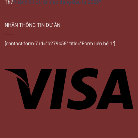
Th7
Khánh C | Dự án nào đáng đầu tư 2026?
NHẬN THÔNG TIN DỰ ÁN
[contact-form-7 id="b279c58" title="Form liên hệ 1"]