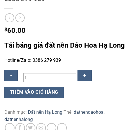
$
60.00
Tải bảng giá đất nền Đảo Hoa Hạ Long
Hotline/Zalo: 0386 279 939
Đất
THÊM VÀO GIỎ HÀNG
nền
Đảo
Hoa
Danh mục:
Đất nền Hạ Long
Thẻ:
datnendaohoa
,
Hạ
datnenhalong
Long
-