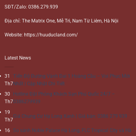
SĐT/Zalo: 0386.279.939
Địa chỉ: The Matrix One, Mễ Trì, Nam Từ Liêm, Hà Nội
Website: https://huuducland.com/
Latest News
31
Tiến Độ Đường Vành Đai 1 Hoàng Cầu – Voi Phục Mới
Th7
Nhất | Cập Nhật Chi Tiết
30
Hotline Đặt Phòng Khách Sạn Phú Quốc 24/7 –
Th7
0386279939
19
Giá Chung Cư Hạ Long Xanh | Giá bán: 0386 279 939
Th7
16
So sánh Noble Palace Hạ Long, FLC Tropical City và Hà