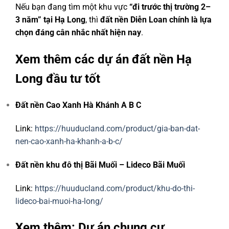
Nếu bạn đang tìm một khu vực
“đi trước thị trường 2–
3 năm” tại Hạ Long
, thì
đất nền Diễn Loan chính là lựa
chọn đáng cân nhắc nhất hiện nay
.
Xem thêm các dự án đất nền Hạ
Long đầu tư tốt
Đất nền Cao Xanh Hà Khánh A B C
Link:
https://huuducland.com/product/gia-ban-dat-
nen-cao-xanh-ha-khanh-a-b-c/
Đất nền khu đô thị Bãi Muối – Lideco Bãi Muối
Link:
https://huuducland.com/product/khu-do-thi-
lideco-bai-muoi-ha-long/
Xem thêm: Dự án chung cư