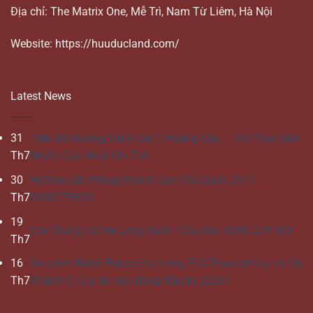
Địa chỉ: The Matrix One, Mễ Trì, Nam Từ Liêm, Hà Nội
Website: https://huuducland.com/
Latest News
31
Tiến Độ Đường Vành Đai 1 Hoàng Cầu – Voi Phục Mới
Th7
Nhất | Cập Nhật Chi Tiết
30
Hotline Đặt Phòng Khách Sạn Phú Quốc 24/7 –
Th7
0386279939
19
Giá Chung Cư Hạ Long Xanh | Giá bán: 0386 279 939
Th7
16
So sánh Noble Palace Hạ Long, FLC Tropical City và Hà
Th7
Khánh C | Dự án nào đáng đầu tư 2026?