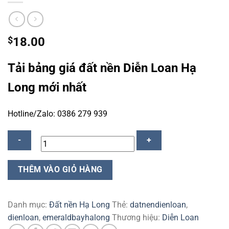
$
18.00
Tải bảng giá đất nền Diễn Loan Hạ
Long mới nhất
Hotline/Zalo: 0386 279 939
Giá
THÊM VÀO GIỎ HÀNG
bán
đất
nền
Danh mục:
Đất nền Hạ Long
Thẻ:
datnendienloan
,
Diễn
dienloan
,
emeraldbayhalong
Thương hiệu:
Diễn Loan
Loan