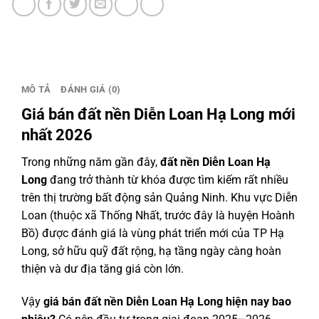
Hạ
Long
2026
|
Bảng
MÔ TẢ
ĐÁNH GIÁ (0)
giá
mới
Giá bán đất nền Diễn Loan Hạ Long mới
nhất
nhất 2026
&
phân
Trong những năm gần đây,
đất nền Diễn Loan Hạ
tích
Long
đang trở thành từ khóa được tìm kiếm rất nhiều
đầu
trên thị trường bất động sản Quảng Ninh. Khu vực Diễn
tư
Loan (thuộc xã Thống Nhất, trước đây là huyện Hoành
số
Bồ) được đánh giá là vùng phát triển mới của TP Hạ
lượng
Long, sở hữu quỹ đất rộng, hạ tầng ngày càng hoàn
thiện và dư địa tăng giá còn lớn.
Vậy
giá bán đất nền Diễn Loan Hạ Long hiện nay bao