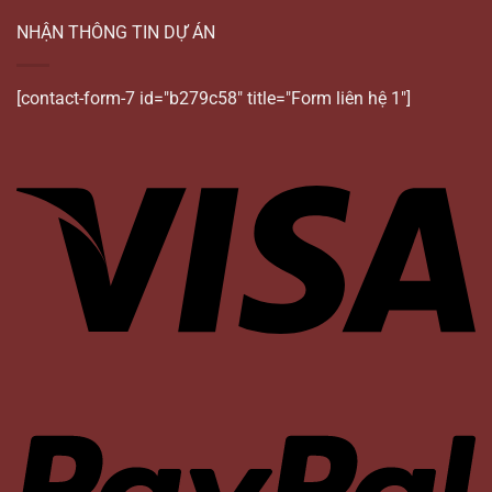
NHẬN THÔNG TIN DỰ ÁN
[contact-form-7 id="b279c58" title="Form liên hệ 1"]