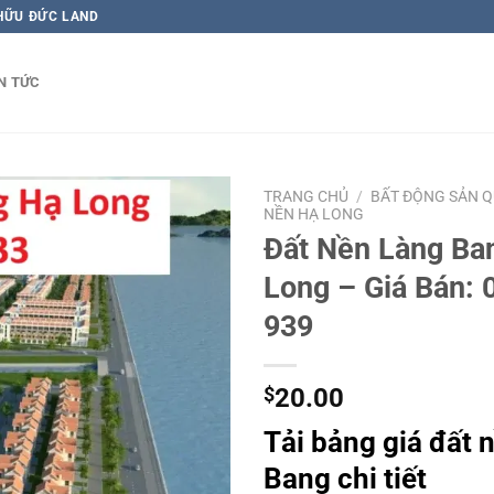
 HỮU ĐỨC LAND
N TỨC
TRANG CHỦ
/
BẤT ĐỘNG SẢN 
NỀN HẠ LONG
Đất Nền Làng Ba
Long – Giá Bán: 
939
$
20.00
Tải bảng giá đất 
Bang chi tiết