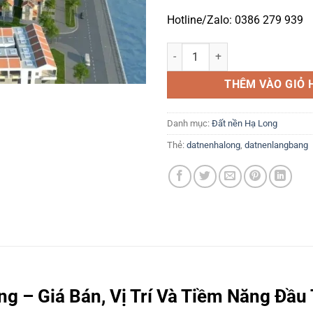
Hotline/Zalo: 0386 279 939
Đất Nền Làng Bang Hạ Long – Gi
THÊM VÀO GIỎ 
Danh mục:
Đất nền Hạ Long
Thẻ:
datnenhalong
,
datnenlangbang
g – Giá Bán, Vị Trí Và Tiềm Năng Đầu