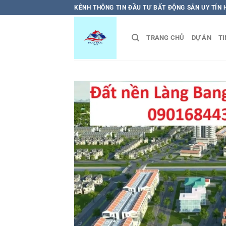
Bỏ
KÊNH THÔNG TIN ĐẦU TƯ BẤT ĐỘNG SẢN UY TÍN
qua
nội
TRANG CHỦ
DỰ ÁN
TI
dung