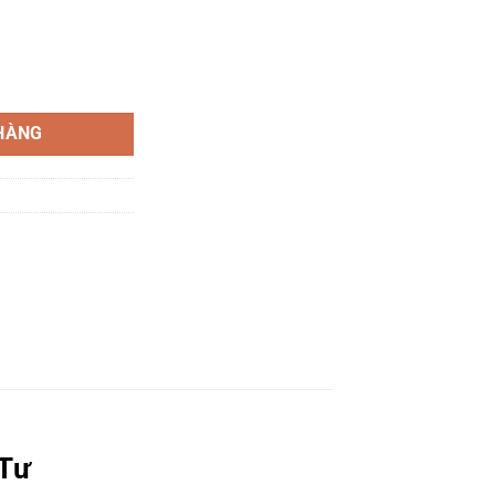
á Bán: 0386 279 939 số lượng
HÀNG
 Tư