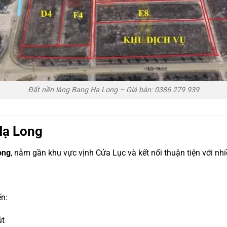
Đất nền làng Bang Hạ Long – Giá bán: 0386 279 939
Hạ Long
ong
, nằm gần khu vực vịnh Cửa Lục và kết nối thuận tiện với nh
n:
út