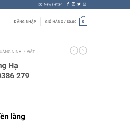
Newsletter
0
ĐĂNG NHẬP
GIỎ HÀNG /
$
0.00
QUẢNG NINH
/
ĐẤT
ng Hạ
0386 279
nền làng