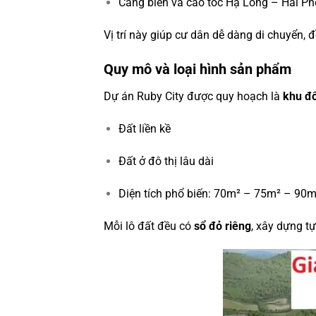
Cảng biển và cao tốc Hạ Long – Hải P
Vị trí này giúp cư dân dễ dàng di chuyển, 
Quy mô và loại hình sản phẩm
Dự án Ruby City được quy hoạch là
khu đô
Đất liền kề
Đất ở đô thị lâu dài
Diện tích phổ biến: 70m² – 75m² – 90
Mỗi lô đất đều có
sổ đỏ riêng
, xây dựng t