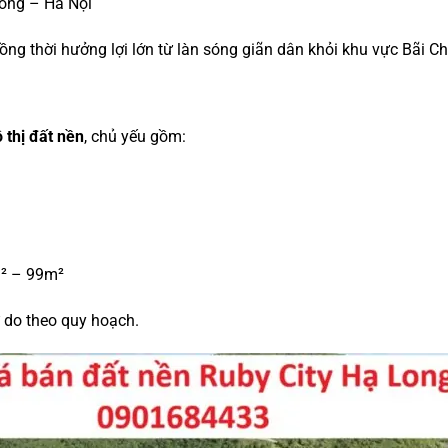
hòng – Hà Nội
đồng thời hưởng lợi lớn từ làn sóng giãn dân khỏi khu vực Bãi C
 thị đất nền
, chủ yếu gồm:
m² – 99m²
ự do theo quy hoạch.