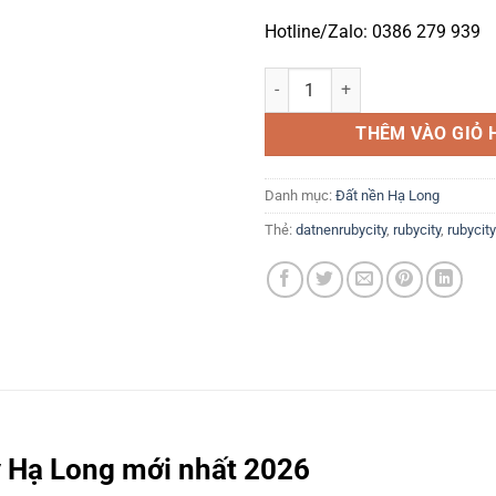
Hotline/Zalo: 0386 279 939
Giá bán đất nền Ruby City Hạ Lo
THÊM VÀO GIỎ 
Danh mục:
Đất nền Hạ Long
Thẻ:
datnenrubycity
,
rubycity
,
rubycit
y Hạ Long mới nhất 2026