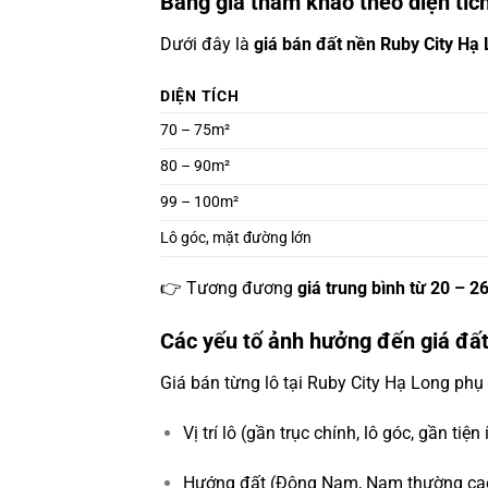
Bảng giá tham khảo theo diện tíc
Dưới đây là
giá bán đất nền Ruby City Hạ
DIỆN TÍCH
70 – 75m²
80 – 90m²
99 – 100m²
Lô góc, mặt đường lớn
👉 Tương đương
giá trung bình từ 20 – 2
Các yếu tố ảnh hưởng đến giá đất
Giá bán từng lô tại Ruby City Hạ Long phụ
Vị trí lô (gần trục chính, lô góc, gần tiện 
Hướng đất (Đông Nam, Nam thường cao