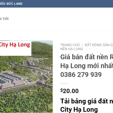
 HỮU ĐỨC LAND
N TỨC
TRANG CHỦ
/
BẤT ĐỘNG SẢN 
NỀN HẠ LONG
Giá bán đất nền 
Hạ Long mới nhấ
0386 279 939
$
20.00
Tải bảng giá đất 
City Hạ Long