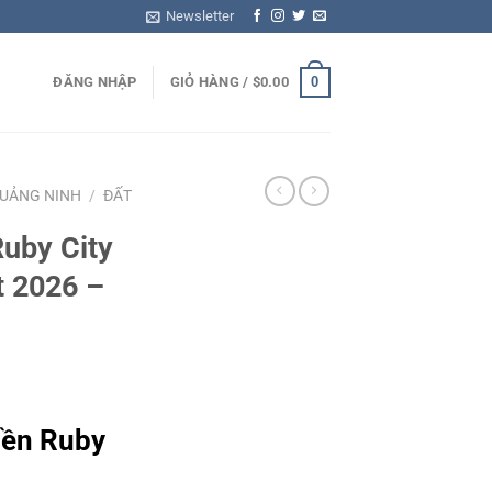
Newsletter
0
ĐĂNG NHẬP
GIỎ HÀNG /
$
0.00
QUẢNG NINH
/
ĐẤT
Ruby City
t 2026 –
nền Ruby