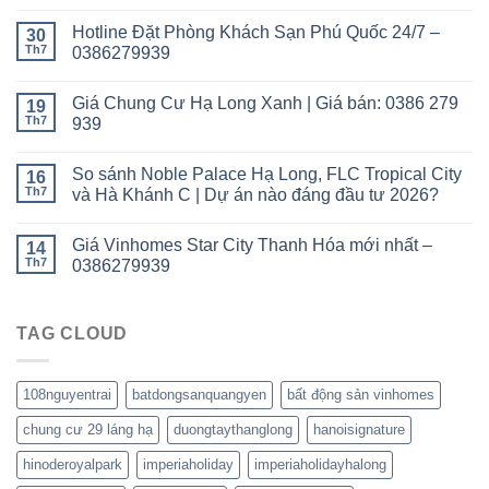
Hotline Đặt Phòng Khách Sạn Phú Quốc 24/7 –
30
Th7
0386279939
Giá Chung Cư Hạ Long Xanh | Giá bán: 0386 279
19
Th7
939
So sánh Noble Palace Hạ Long, FLC Tropical City
16
Th7
và Hà Khánh C | Dự án nào đáng đầu tư 2026?
Giá Vinhomes Star City Thanh Hóa mới nhất –
14
Th7
0386279939
TAG CLOUD
108nguyentrai
batdongsanquangyen
bất động sản vinhomes
chung cư 29 láng hạ
duongtaythanglong
hanoisignature
hinoderoyalpark
imperiaholiday
imperiaholidayhalong