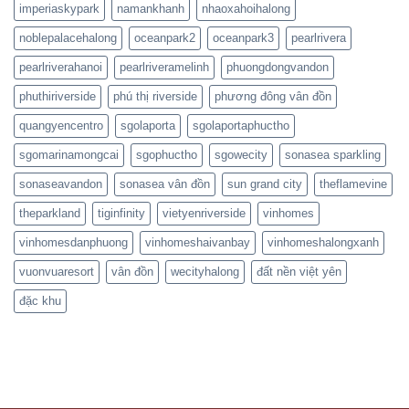
imperiaskypark
namankhanh
nhaoxahoihalong
noblepalacehalong
oceanpark2
oceanpark3
pearlrivera
pearlriverahanoi
pearlriveramelinh
phuongdongvandon
phuthiriverside
phú thị riverside
phương đông vân đồn
quangyencentro
sgolaporta
sgolaportaphuctho
sgomarinamongcai
sgophuctho
sgowecity
sonasea sparkling
sonaseavandon
sonasea vân đồn
sun grand city
theflamevine
theparkland
tiginfinity
vietyenriverside
vinhomes
vinhomesdanphuong
vinhomeshaivanbay
vinhomeshalongxanh
vuonvuaresort
vân đồn
wecityhalong
đất nền việt yên
đặc khu