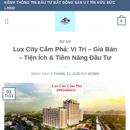
KÊNH THÔNG TIN ĐẦU TƯ BẤT ĐỘNG SẢN UY TÍN HỮU ĐỨC
Bỏ
LAND
qua
nội
0
dung
DỰ ÁN
Lux City Cẩm Phả: Vị Trí – Giá Bán
– Tiện Ích & Tiềm Năng Đầu Tư
ĐĂNG VÀO
1 THÁNG 12, 2025
BỞI
ADMIN
01
Th12