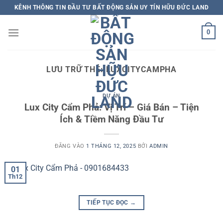
Bỏ
KÊNH THÔNG TIN ĐẦU TƯ BẤT ĐỘNG SẢN UY TÍN HỮU ĐỨC LAND
qua
nội
0
dung
LƯU TRỮ THẺ:
LUXCITYCAMPHA
DỰ ÁN
Lux City Cẩm Phả: Vị Trí – Giá Bán – Tiện
Ích & Tiềm Năng Đầu Tư
ĐĂNG VÀO
1 THÁNG 12, 2025
BỞI
ADMIN
01
Th12
TIẾP TỤC ĐỌC
→