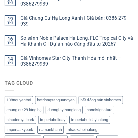
Th7
0386279939
Giá Chung Cư Hạ Long Xanh | Giá bán: 0386 279
19
Th7
939
So sánh Noble Palace Hạ Long, FLC Tropical City và
16
Th7
Hà Khánh C | Dự án nào đáng đầu tư 2026?
Giá Vinhomes Star City Thanh Hóa mới nhất –
14
Th7
0386279939
TAG CLOUD
108nguyentrai
batdongsanquangyen
bất động sản vinhomes
chung cư 29 láng hạ
duongtaythanglong
hanoisignature
hinoderoyalpark
imperiaholiday
imperiaholidayhalong
imperiaskypark
namankhanh
nhaoxahoihalong