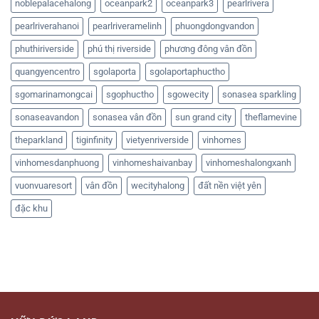
noblepalacehalong
oceanpark2
oceanpark3
pearlrivera
pearlriverahanoi
pearlriveramelinh
phuongdongvandon
phuthiriverside
phú thị riverside
phương đông vân đồn
quangyencentro
sgolaporta
sgolaportaphuctho
sgomarinamongcai
sgophuctho
sgowecity
sonasea sparkling
sonaseavandon
sonasea vân đồn
sun grand city
theflamevine
theparkland
tiginfinity
vietyenriverside
vinhomes
vinhomesdanphuong
vinhomeshaivanbay
vinhomeshalongxanh
vuonvuaresort
vân đồn
wecityhalong
đất nền việt yên
đặc khu