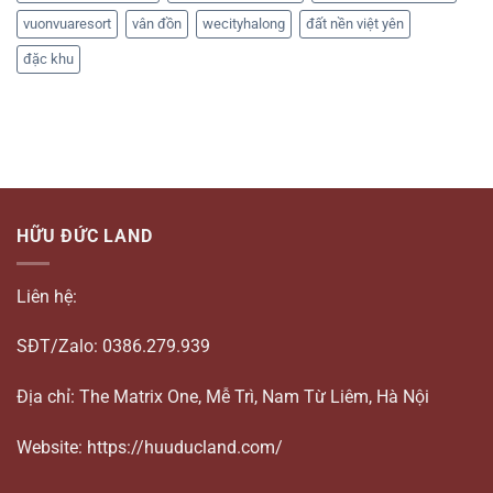
vuonvuaresort
vân đồn
wecityhalong
đất nền việt yên
đặc khu
HỮU ĐỨC LAND
Liên hệ:
SĐT/Zalo: 0386.279.939
Địa chỉ: The Matrix One, Mễ Trì, Nam Từ Liêm, Hà Nội
Website: https://huuducland.com/