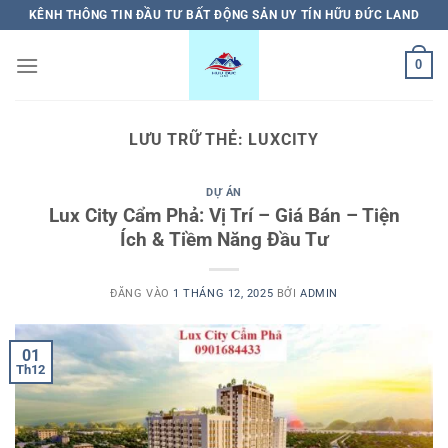
Bỏ
KÊNH THÔNG TIN ĐẦU TƯ BẤT ĐỘNG SẢN UY TÍN HỮU ĐỨC LAND
qua
nội
0
dung
LƯU TRỮ THẺ:
LUXCITY
DỰ ÁN
Lux City Cẩm Phả: Vị Trí – Giá Bán – Tiện
Ích & Tiềm Năng Đầu Tư
ĐĂNG VÀO
1 THÁNG 12, 2025
BỞI
ADMIN
01
Th12