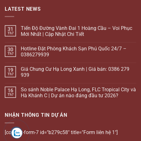
LATEST NEWS
Tiến Độ Đường Vành Đai 1 Hoàng Cầu – Voi Phục
31
Th7
Mới Nhất | Cập Nhật Chi Tiết
Hotline Đặt Phòng Khách Sạn Phú Quốc 24/7 –
30
Th7
0386279939
Giá Chung Cư Hạ Long Xanh | Giá bán: 0386 279
19
Th7
939
So sánh Noble Palace Hạ Long, FLC Tropical City và
16
Th7
Hà Khánh C | Dự án nào đáng đầu tư 2026?
NHẬN THÔNG TIN DỰ ÁN
[contact-form-7 id="b279c58" title="Form liên hệ 1"]