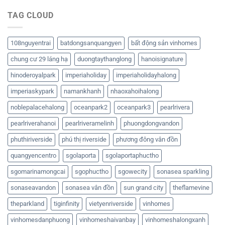
TAG CLOUD
108nguyentrai
batdongsanquangyen
bất động sản vinhomes
chung cư 29 láng hạ
duongtaythanglong
hanoisignature
hinoderoyalpark
imperiaholiday
imperiaholidayhalong
imperiaskypark
namankhanh
nhaoxahoihalong
noblepalacehalong
oceanpark2
oceanpark3
pearlrivera
pearlriverahanoi
pearlriveramelinh
phuongdongvandon
phuthiriverside
phú thị riverside
phương đông vân đồn
quangyencentro
sgolaporta
sgolaportaphuctho
sgomarinamongcai
sgophuctho
sgowecity
sonasea sparkling
sonaseavandon
sonasea vân đồn
sun grand city
theflamevine
theparkland
tiginfinity
vietyenriverside
vinhomes
vinhomesdanphuong
vinhomeshaivanbay
vinhomeshalongxanh