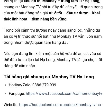
Với vị trí tại
khu đô thị Monbay – trung tâm TP Hạ Long
,
chung cư Monbay TV hội tụ đầy đủ các yếu tố quan trọng
của một bất động sản giá trị:
ở tốt – đầu tư được – khai
thác linh hoạt – tiềm năng bền vững
.
T
rong bối cảnh thị trường ngày càng sàng lọc, những dự
án có vị trí thực sự nổi bật như Monbay TV vẫn luôn nằm
trong nhóm được quan tâm hàng đầu.
Nếu bạn đang tìm kiếm một căn hộ vừa để an cư, vừa có
thể đầu tư du lịch tại Hạ Long, Monbay TV là lựa chọn rất
đáng để cân nhắc.
Tải bảng giá chung cư Monbay TV Hạ Long
Hotline/Zalo: 0386 279 939
Fanpage:
https://www.facebook.com/canhomonbaytv
Website:
https://huuducland.com/product/monbay-tv-ha-