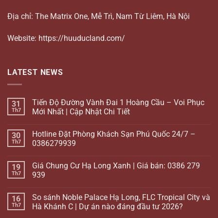
Địa chỉ: The Matrix One, Mễ Trì, Nam Từ Liêm, Hà Nội
Website: https://huuducland.com/
LATEST NEWS
Tiến Độ Đường Vành Đai 1 Hoàng Cầu – Voi Phục
31
Th7
Mới Nhất | Cập Nhật Chi Tiết
Hotline Đặt Phòng Khách Sạn Phú Quốc 24/7 –
30
Th7
0386279939
Giá Chung Cư Hạ Long Xanh | Giá bán: 0386 279
19
Th7
939
So sánh Noble Palace Hạ Long, FLC Tropical City và
16
Th7
Hà Khánh C | Dự án nào đáng đầu tư 2026?