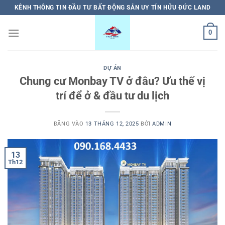
Bỏ
KÊNH THÔNG TIN ĐẦU TƯ BẤT ĐỘNG SẢN UY TÍN HỮU ĐỨC LAND
qua
nội
0
dung
DỰ ÁN
Chung cư Monbay TV ở đâu? Ưu thế vị
trí để ở & đầu tư du lịch
ĐĂNG VÀO
13 THÁNG 12, 2025
BỞI
ADMIN
13
Th12