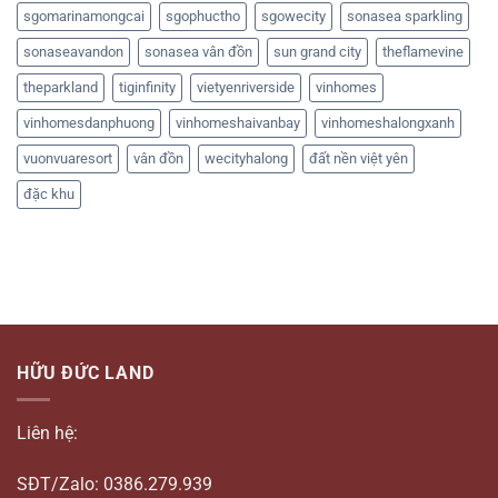
sgomarinamongcai
sgophuctho
sgowecity
sonasea sparkling
sonaseavandon
sonasea vân đồn
sun grand city
theflamevine
theparkland
tiginfinity
vietyenriverside
vinhomes
vinhomesdanphuong
vinhomeshaivanbay
vinhomeshalongxanh
vuonvuaresort
vân đồn
wecityhalong
đất nền việt yên
đặc khu
HỮU ĐỨC LAND
Liên hệ:
SĐT/Zalo: 0386.279.939