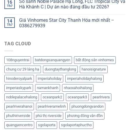
So sánh Noble Palace Hạ Long, FLC Tropical City và
16
Th7
Hà Khánh C | Dự án nào đáng đầu tư 2026?
Giá Vinhomes Star City Thanh Hóa mới nhất –
14
Th7
0386279939
TAG CLOUD
108nguyentrai
batdongsanquangyen
bất động sản vinhomes
chung cư 29 láng hạ
duongtaythanglong
hanoisignature
hinoderoyalpark
imperiaholiday
imperiaholidayhalong
imperiaskypark
namankhanh
nhaoxahoihalong
noblepalacehalong
oceanpark2
oceanpark3
pearlrivera
pearlriverahanoi
pearlriveramelinh
phuongdongvandon
phuthiriverside
phú thị riverside
phương đông vân đồn
quangyencentro
sgolaporta
sgolaportaphuctho