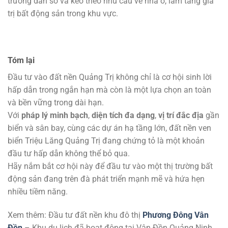
trưởng dân số và kéo theo nhu cầu về nhà ở, làm tăng giá
trị bất động sản trong khu vực.
Tóm lại
Đầu tư vào đất nền Quảng Trị không chỉ là cơ hội sinh lời
hấp dẫn trong ngắn hạn mà còn là một lựa chọn an toàn
và bền vững trong dài hạn.
Với
pháp lý minh bạch
,
diện tích đa dạng
,
vị trí đắc địa
gần
biển và sân bay, cùng các dự án hạ tầng lớn, đất nền ven
biển Triệu Lăng Quảng Trị đang chứng tỏ là một khoản
đầu tư hấp dẫn không thể bỏ qua.
Hãy nắm bắt cơ hội này để đầu tư vào một thị trường bất
động sản đang trên đà phát triển mạnh mẽ và hứa hẹn
nhiều tiềm năng.
Xem thêm: Đầu tư đất nền khu đô thị
Phương Đông Vân
Đồn
– Khu du lịch đã hoạt động tại Vân Đồn Quảng Ninh