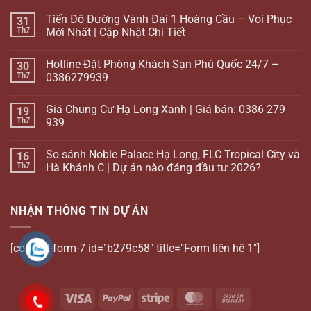
Tiến Độ Đường Vành Đai 1 Hoàng Cầu – Voi Phục
31
Th7
Mới Nhất | Cập Nhật Chi Tiết
Hotline Đặt Phòng Khách Sạn Phú Quốc 24/7 –
30
Th7
0386279939
Giá Chung Cư Hạ Long Xanh | Giá bán: 0386 279
19
Th7
939
So sánh Noble Palace Hạ Long, FLC Tropical City và
16
Th7
Hà Khánh C | Dự án nào đáng đầu tư 2026?
NHẬN THÔNG TIN DỰ ÁN
[contact-form-7 id="b279c58" title="Form liên hệ 1"]