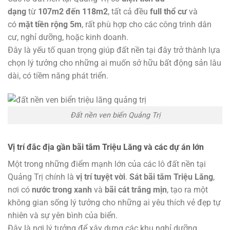
dạng
từ
107m2 đến 118m2
, tất cả đều
full thổ cư
và
có
mặt tiền rộng 5m
, rất phù hợp cho các công trình dân
cư, nghỉ dưỡng, hoặc kinh doanh.
Đây là yếu tố quan trọng giúp đất nền tại đây trở thành lựa
chọn lý tưởng cho những ai muốn sở hữu bất động sản lâu
dài, có tiềm năng phát triển.
Đất nền ven biển Quảng Trị
Vị trí đắc địa gần bãi tắm Triệu Lăng và các dự án lớn
Một trong những điểm mạnh lớn của các lô đất nền tại
Quảng Trị chính là
vị trí tuyệt vời
.
Sát bãi tắm Triệu Lăng
,
nơi có
nước trong xanh
và
bãi cát trắng mịn
, tạo ra một
không gian sống lý tưởng cho những ai yêu thích vẻ đẹp tự
nhiên và sự yên bình của biển.
Đây là nơi lý tưởng để xây dựng các khu nghỉ dưỡng,