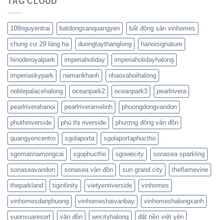
TAG CLOUD
108nguyentrai
batdongsanquangyen
bất động sản vinhomes
chung cư 29 láng hạ
duongtaythanglong
hanoisignature
hinoderoyalpark
imperiaholiday
imperiaholidayhalong
imperiaskypark
namankhanh
nhaoxahoihalong
noblepalacehalong
oceanpark2
oceanpark3
pearlrivera
pearlriverahanoi
pearlriveramelinh
phuongdongvandon
phuthiriverside
phú thị riverside
phương đông vân đồn
quangyencentro
sgolaporta
sgolaportaphuctho
sgomarinamongcai
sgophuctho
sgowecity
sonasea sparkling
sonaseavandon
sonasea vân đồn
sun grand city
theflamevine
theparkland
tiginfinity
vietyenriverside
vinhomes
vinhomesdanphuong
vinhomeshaivanbay
vinhomeshalongxanh
vuonvuaresort
vân đồn
wecityhalong
đất nền việt yên