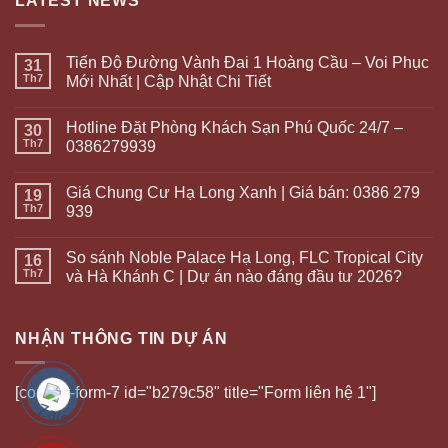
LATEST NEWS
Tiến Độ Đường Vành Đai 1 Hoàng Cầu – Voi Phục
31
Th7
Mới Nhất | Cập Nhật Chi Tiết
Hotline Đặt Phòng Khách Sạn Phú Quốc 24/7 –
30
Th7
0386279939
Giá Chung Cư Hạ Long Xanh | Giá bán: 0386 279
19
Th7
939
So sánh Noble Palace Hạ Long, FLC Tropical City
16
Th7
và Hà Khánh C | Dự án nào đáng đầu tư 2026?
NHẬN THÔNG TIN DỰ ÁN
[contact-form-7 id="b279c58" title="Form liên hệ 1"]