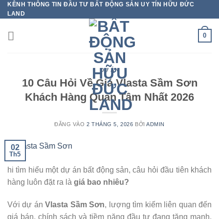
KÊNH THÔNG TIN ĐẦU TƯ BẤT ĐỘNG SẢN UY TÍN HỮU ĐỨC
Bỏ
LAND
qua
nội
0
dung
DỰ ÁN
10 Câu Hỏi Về Giá Vlasta Sầm Sơn
Khách Hàng Quan Tâm Nhất 2026
ĐĂNG VÀO
2 THÁNG 5, 2026
BỞI
ADMIN
02
Th5
hi tìm hiểu một dự án bất động sản, câu hỏi đầu tiên khách
hàng luôn đặt ra là
giá bao nhiêu?
Với dự án
Vlasta Sầm Sơn
, lượng tìm kiếm liên quan đến
giá bán, chính sách và tiềm năng đầu tư đang tăng mạnh.