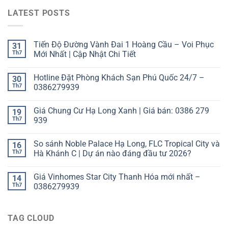
LATEST POSTS
Tiến Độ Đường Vành Đai 1 Hoàng Cầu – Voi Phục
31
Th7
Mới Nhất | Cập Nhật Chi Tiết
Hotline Đặt Phòng Khách Sạn Phú Quốc 24/7 –
30
Th7
0386279939
Giá Chung Cư Hạ Long Xanh | Giá bán: 0386 279
19
Th7
939
So sánh Noble Palace Hạ Long, FLC Tropical City và
16
Th7
Hà Khánh C | Dự án nào đáng đầu tư 2026?
Giá Vinhomes Star City Thanh Hóa mới nhất –
14
Th7
0386279939
TAG CLOUD