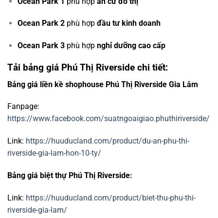
Ocean Park 1
phù hợp
an cư đô thị
Ocean Park 2
phù hợp
đầu tư kinh doanh
Ocean Park 3
phù hợp
nghỉ dưỡng cao cấp
Tải bảng giá Phú Thị Riverside chi tiết:
Bảng giá liền kề shophouse Phú Thị Riverside Gia Lâm
Fanpage:
https://www.facebook.com/suatngoaigiao.phuthiriverside/
Link:
https://huuducland.com/product/du-an-phu-thi-
riverside-gia-lam-hon-10-ty/
Bảng giá biệt thự Phú Thị Riverside:
Link:
https://huuducland.com/product/biet-thu-phu-thi-
riverside-gia-lam/