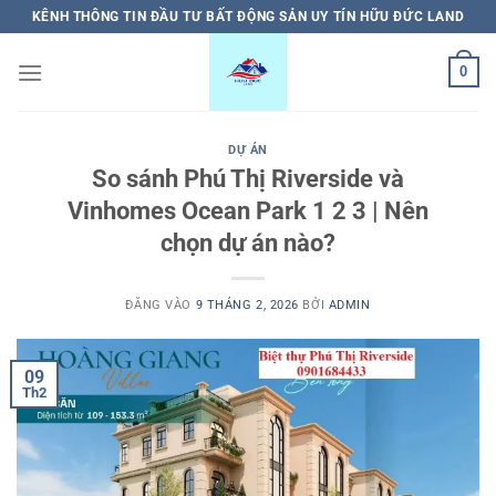
Bỏ
KÊNH THÔNG TIN ĐẦU TƯ BẤT ĐỘNG SẢN UY TÍN HỮU ĐỨC LAND
qua
nội
0
dung
DỰ ÁN
So sánh Phú Thị Riverside và
Vinhomes Ocean Park 1 2 3 | Nên
chọn dự án nào?
ĐĂNG VÀO
9 THÁNG 2, 2026
BỞI
ADMIN
09
Th2