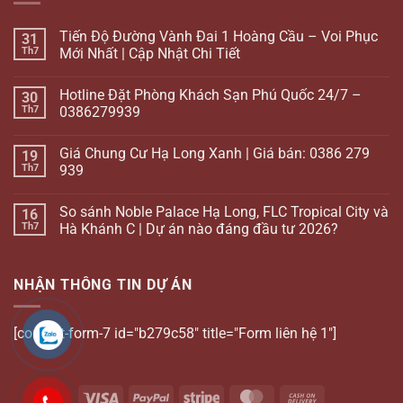
Tiến Độ Đường Vành Đai 1 Hoàng Cầu – Voi Phục
31
Th7
Mới Nhất | Cập Nhật Chi Tiết
Hotline Đặt Phòng Khách Sạn Phú Quốc 24/7 –
30
Th7
0386279939
Giá Chung Cư Hạ Long Xanh | Giá bán: 0386 279
19
Th7
939
So sánh Noble Palace Hạ Long, FLC Tropical City và
16
Th7
Hà Khánh C | Dự án nào đáng đầu tư 2026?
NHẬN THÔNG TIN DỰ ÁN
[contact-form-7 id="b279c58" title="Form liên hệ 1"]