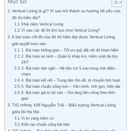
Mục lục
Vertical Living là gì? Vì sao trở thành xu hướng tất yếu của
đô thị hiện đại?
Khái niệm Vertical Living
Vì sao các đô thị lớn lựa chọn Vertical Living?
6 bài toán cốt lõi của đô thị hiện đại được Vertical Living
giải quyết trọn vẹn
1. Bài toán không gian – Tối ưu quỹ đất nội đô khan hiếm
2. Bài toán an ninh – Quản lý khép kín, kiểm soát đa lớp
24/7
3. Bài toán tiện nghi – Hệ tiện ích 5 sao trong một điểm
chạm
4. Bài toán kết nối – Trung tâm thủ đô, di chuyển linh hoạt
5. Bài toán chuẩn sống mới – Văn minh, tinh gọn, hiện đại
6. Bài toán giá trị tài sản – Gia tăng bền vững theo thời
gian
TIG Infinity 108 Nguyễn Trãi – Biểu tượng Vertical Living
giữa lõi Hà Nội
Vị trí vàng hiếm có
Kiến tạo chuẩn sống bài bản
TIG Infinity – Đại diện tiêu biểu cho chuẩn sống toàn cầu