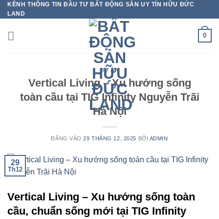
KÊNH THÔNG TIN ĐẦU TƯ BẤT ĐỘNG SẢN UY TÍN HỮU ĐỨC
Bỏ
LAND
qua
nội
0
dung
DỰ ÁN
Vertical Living – Xu hướng sống
toàn cầu tại TIG Infinity Nguyễn Trãi
Hà Nội
ĐĂNG VÀO
29 THÁNG 12, 2025
BỞI
ADMIN
29
Th12
Vertical Living – Xu hướng sống toàn
cầu, chuẩn sống mới tại TIG Infinity