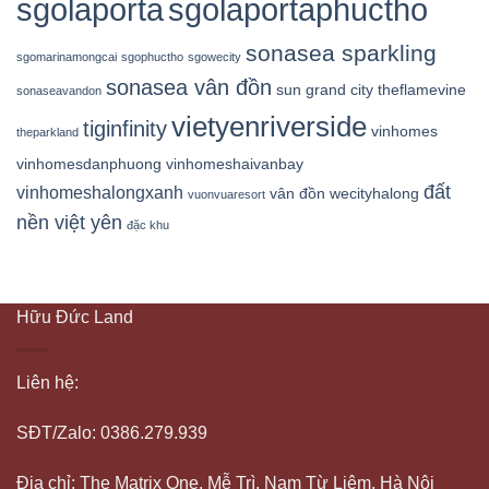
sgolaporta
sgolaportaphuctho
sonasea sparkling
sgomarinamongcai
sgophuctho
sgowecity
sonasea vân đồn
sun grand city
theflamevine
sonaseavandon
vietyenriverside
tiginfinity
vinhomes
theparkland
vinhomesdanphuong
vinhomeshaivanbay
đất
vinhomeshalongxanh
vân đồn
wecityhalong
vuonvuaresort
nền việt yên
đặc khu
Hữu Đức Land
Liên hệ:
SĐT/Zalo: 0386.279.939
Địa chỉ: The Matrix One, Mễ Trì, Nam Từ Liêm, Hà Nội