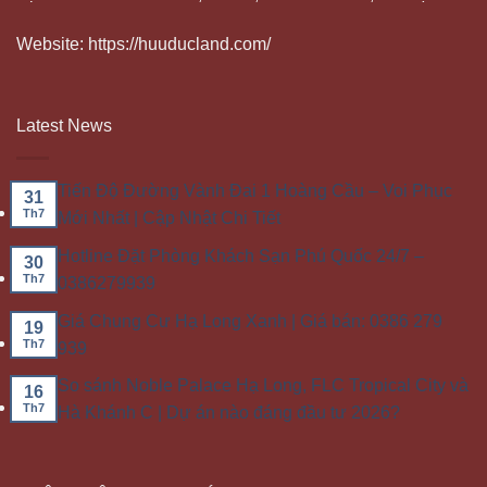
Website: https://huuducland.com/
Latest News
Tiến Độ Đường Vành Đai 1 Hoàng Cầu – Voi Phục
31
Th7
Mới Nhất | Cập Nhật Chi Tiết
Hotline Đặt Phòng Khách Sạn Phú Quốc 24/7 –
30
Th7
0386279939
Giá Chung Cư Hạ Long Xanh | Giá bán: 0386 279
19
Th7
939
So sánh Noble Palace Hạ Long, FLC Tropical City và
16
Th7
Hà Khánh C | Dự án nào đáng đầu tư 2026?