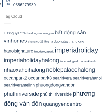
14
Th7
0386279939
Tag Cloud
bất động sản
108nguyentrai
batdongsanquangyen
vinhomes
duongtaythanglong
chung cư 29 láng hạ
imperiaholiday
hanoisignature
hinoderoyalpark
imperiaholidayhalong
imperiaskypark
namankhanh
noblepalacehalong
nhaoxahoihalong
oceanpark2
oceanpark3
pearlrivera
pearlriverahanoi
phuongdongvandon
pearlriveramelinh
phương
phuthiriverside
phú thị riverside
đông vân đồn
quangyencentro