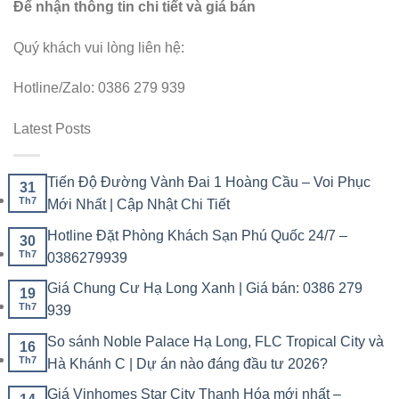
Để nhận thông tin chi tiết và giá bán
Quý khách vui lòng liên hệ:
Hotline/Zalo: 0386 279 939
Latest Posts
Tiến Độ Đường Vành Đai 1 Hoàng Cầu – Voi Phục
31
Th7
Mới Nhất | Cập Nhật Chi Tiết
Hotline Đặt Phòng Khách Sạn Phú Quốc 24/7 –
30
Th7
0386279939
Giá Chung Cư Hạ Long Xanh | Giá bán: 0386 279
19
Th7
939
So sánh Noble Palace Hạ Long, FLC Tropical City và
16
Th7
Hà Khánh C | Dự án nào đáng đầu tư 2026?
Giá Vinhomes Star City Thanh Hóa mới nhất –