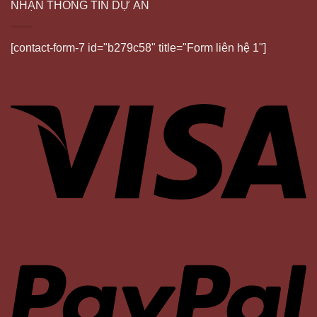
NHẬN THÔNG TIN DỰ ÁN
[contact-form-7 id="b279c58" title="Form liên hệ 1"]