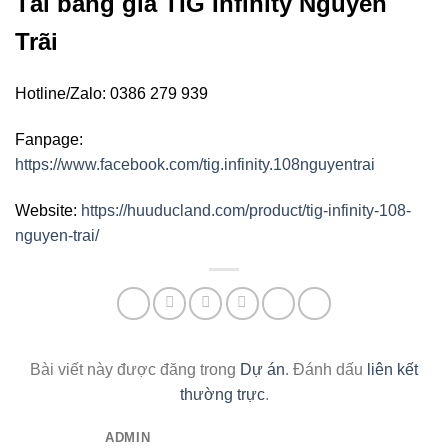
Tải bảng giá TIG Infinity Nguyễn
Trãi
Hotline/Zalo: 0386 279 939
Fanpage:
https://www.facebook.com/tig.infinity.108nguyentrai
Website:
https://huuducland.com/product/tig-infinity-108-
nguyen-trai/
Bài viết này được đăng trong
Dự án
. Đánh dấu
liên kết
thường trực
.
ADMIN