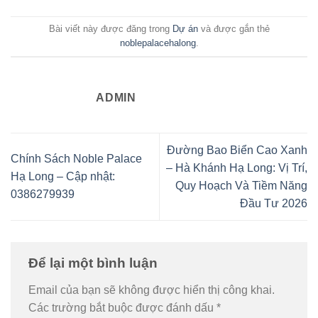
Bài viết này được đăng trong
Dự án
và được gắn thẻ
noblepalacehalong
.
ADMIN
Đường Bao Biển Cao Xanh
Chính Sách Noble Palace
– Hà Khánh Hạ Long: Vị Trí,
Hạ Long – Cập nhật:
Quy Hoạch Và Tiềm Năng
0386279939
Đầu Tư 2026
Để lại một bình luận
Email của bạn sẽ không được hiển thị công khai.
Các trường bắt buộc được đánh dấu
*