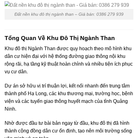
Đất nền khu đô thị ngành than – Giá bán: 0386 279 939
Tổng Quan Về Khu Đô Thị Ngành Than
Khu đô thị Ngành Than được quy hoạch theo mô hình khu
dân cư hiện đại với hệ thống đường giao thông nội khu
rộng rãi, hạ tầng kỹ thuật hoàn chỉnh và nhiều tiện ích phục
vụ cư dân.
Dự án sở hữu vị trí thuận lợi, kết nối nhanh đến trung tâm
thành phố Hạ Long, các khu thương mại, trường học, bệnh
viện và các tuyến giao thông huyết mạch của tỉnh Quảng
Ninh.
Nhờ được đầu tư bài bản ngay từ đầu, khu đô thị đã hình
thành cộng đồng dân cư ổn định, tạo nên môi trường sống