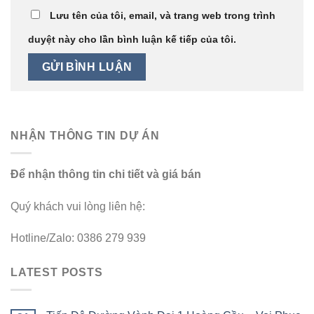
Lưu tên của tôi, email, và trang web trong trình
duyệt này cho lần bình luận kế tiếp của tôi.
NHẬN THÔNG TIN DỰ ÁN
Để nhận thông tin chi tiết và giá bán
Quý khách vui lòng liên hệ:
Hotline/Zalo: 0386 279 939
LATEST POSTS