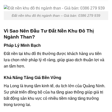
Đất nền khu đô thị ngành than – Giá bán: 0386 279 939
Vì Sao Nên Đầu Tư Đất Nền Khu Đô Thị
Ngành Than?
Pháp Lý Minh Bạch
Đất nền tại khu đô thị thường được khách hàng ưu tiên
lựa chọn nhờ pháp lý rõ ràng, giúp giao dịch thuận lợi và
an tâm hơn.
Khả Năng Tăng Giá Bền Vững
Hạ Long là trung tâm kinh tế, du lịch lớn của Quảng Ninh.
Sự phát triển đồng bộ của hạ tầng giao thông giúp giá trị
bất động sản khu vực có nhiều tiềm năng tăng trưởng
trong tương lai.