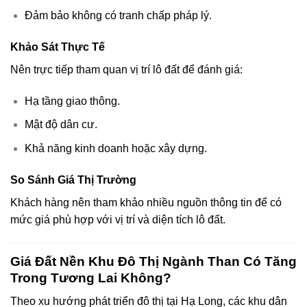
Đảm bảo không có tranh chấp pháp lý.
Khảo Sát Thực Tế
Nên trực tiếp tham quan vị trí lô đất để đánh giá:
Hạ tầng giao thông.
Mật độ dân cư.
Khả năng kinh doanh hoặc xây dựng.
So Sánh Giá Thị Trường
Khách hàng nên tham khảo nhiều nguồn thông tin để có
mức giá phù hợp với vị trí và diện tích lô đất.
Giá Đất Nền Khu Đô Thị Ngành Than Có Tăng
Trong Tương Lai Không?
Theo xu hướng phát triển đô thị tại Hạ Long, các khu dân