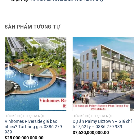
SẢN PHẨM TƯƠNG TỰ
LIỀN KỀ BIỆT THỰ HÀ NỘI
LIỀN KỀ BIỆT THỰ HÀ NỘI
Vinhomes Riverside giá bao
Dự án Palmy Biztown – Giá chỉ
nhiêu? Tải bảng giá: 0386 279
từ 7,62 tỷ – 0386 279 939
939
$
7,620,000,000.00
$
25,000,000,000.00