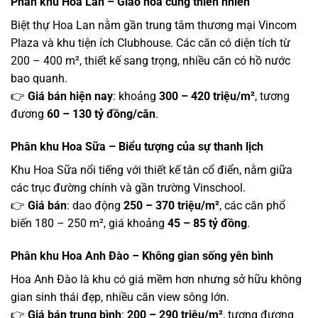
Phân khu Hoa Lan – Giao hòa cùng thiên nhiên
Biệt thự Hoa Lan nằm gần trung tâm thương mại Vincom
Plaza và khu tiện ích Clubhouse. Các căn có diện tích từ
200 – 400 m², thiết kế sang trọng, nhiều căn có hồ nước
bao quanh.
👉
Giá bán hiện nay
: khoảng
300 – 420 triệu/m²
, tương
đương
60 – 130 tỷ đồng/căn
.
Phân khu Hoa Sữa – Biểu tượng của sự thanh lịch
Khu Hoa Sữa nổi tiếng với thiết kế tân cổ điển, nằm giữa
các trục đường chính và gần trường Vinschool.
👉
Giá bán
: dao động
250 – 370 triệu/m²
, các căn phổ
biến 180 – 250 m², giá khoảng
45 – 85 tỷ đồng
.
Phân khu Hoa Anh Đào – Không gian sống yên bình
Hoa Anh Đào là khu có giá mềm hơn nhưng sở hữu không
gian sinh thái đẹp, nhiều căn view sông lớn.
👉
Giá bán trung bình
:
200 – 290 triệu/m²
, tương đương