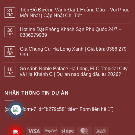
Tiến Độ Đường Vành Đai 1 Hoàng Cầu – Voi Phục
31
Th7
Mới Nhất | Cập Nhật Chi Tiết
Hotline Đặt Phòng Khách Sạn Phú Quốc 24/7 –
30
Th7
0386279939
Giá Chung Cư Hạ Long Xanh | Giá bán: 0386 279
19
Th7
939
So sánh Noble Palace Hạ Long, FLC Tropical City
16
Th7
và Hà Khánh C | Dự án nào đáng đầu tư 2026?
NHẬN THÔNG TIN DỰ ÁN
[contact-form-7 id="b279c58" title="Form liên hệ 1"]