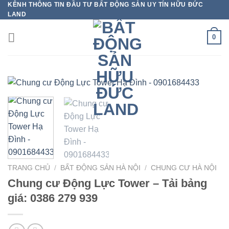
KÊNH THÔNG TIN ĐẦU TƯ BẤT ĐỘNG SẢN UY TÍN HỮU ĐỨC
Bỏ
LAND
qua
nội
0
dung
TRANG CHỦ
/
BẤT ĐỘNG SẢN HÀ NỘI
/
CHUNG CƯ HÀ NỘI
Chung cư Động Lực Tower – Tải bảng
giá: 0386 279 939