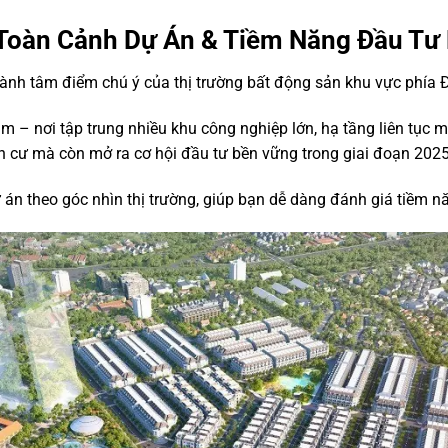
Toàn Cảnh Dự Án & Tiềm Năng Đầu Tư
ành tâm điểm chú ý của thị trường bất động sản khu vực phía 
âm – nơi tập trung nhiều khu công nghiệp lớn, hạ tầng liên tục 
n cư mà còn mở ra cơ hội đầu tư bền vững trong giai đoạn 20
ự án theo góc nhìn thị trường, giúp bạn dễ dàng đánh giá tiềm nă