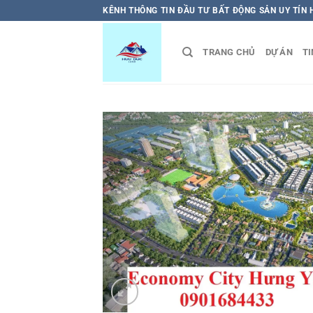
Bỏ
KÊNH THÔNG TIN ĐẦU TƯ BẤT ĐỘNG SẢN UY TÍN
qua
nội
TRANG CHỦ
DỰ ÁN
TI
dung