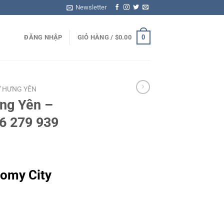
Newsletter
0
ĐĂNG NHẬP
GIỎ HÀNG /
$
0.00
Ự HƯNG YÊN
ng Yên –
86 279 939
nomy City