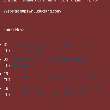
Địa chỉ: The Matrix One, Mễ Trì, Nam Từ Liêm, Hà Nội
Website: https://huuducland.com/
Latest News
31
Tiến Độ Đường Vành Đai 1 Hoàng Cầu – Voi Phục
Th7
Mới Nhất | Cập Nhật Chi Tiết
30
Hotline Đặt Phòng Khách Sạn Phú Quốc 24/7 –
Th7
0386279939
19
Giá Chung Cư Hạ Long Xanh | Giá bán: 0386 279 939
Th7
16
So sánh Noble Palace Hạ Long, FLC Tropical City và
Th7
Hà Khánh C | Dự án nào đáng đầu tư 2026?