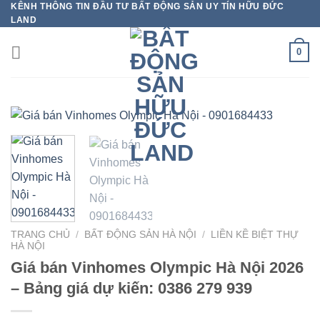
KÊNH THÔNG TIN ĐẦU TƯ BẤT ĐỘNG SẢN UY TÍN HỮU ĐỨC
Bỏ
LAND
qua
nội
0
dung
TRANG CHỦ
/
BẤT ĐỘNG SẢN HÀ NỘI
/
LIỀN KỀ BIỆT THỰ
HÀ NỘI
Giá bán Vinhomes Olympic Hà Nội 2026
– Bảng giá dự kiến: 0386 279 939