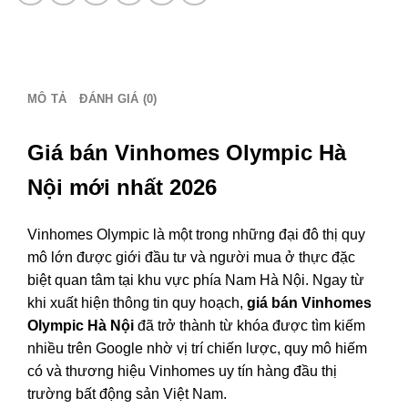
-
Bảng
giá
dự
MÔ TẢ
ĐÁNH GIÁ (0)
kiến:
0386
279
Giá bán Vinhomes Olympic Hà
939
Nội mới nhất 2026
số
lượng
Vinhomes Olympic là một trong những đại đô thị quy
mô lớn được giới đầu tư và người mua ở thực đặc
biệt quan tâm tại khu vực phía Nam Hà Nội. Ngay từ
khi xuất hiện thông tin quy hoạch,
giá bán Vinhomes
Olympic Hà Nội
đã trở thành từ khóa được tìm kiếm
nhiều trên Google nhờ vị trí chiến lược, quy mô hiếm
có và thương hiệu Vinhomes uy tín hàng đầu thị
trường bất động sản Việt Nam.