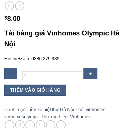
8.00
$
Tải bảng giá Vinhomes Olympic Hà
Nội
Hotline/Zalo: 0386 279 939
Giá
THÊM VÀO GIỎ HÀNG
bán
Vinhomes
Olympic
Danh mục:
Liền kề biệt thự Hà Nội
Thẻ:
vinhomes
,
Hà
vinhomesolympic
Thương hiệu:
Vinhomes
Nội
2026