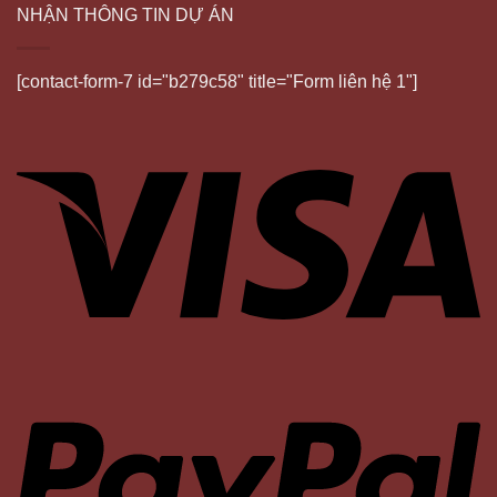
NHẬN THÔNG TIN DỰ ÁN
[contact-form-7 id="b279c58" title="Form liên hệ 1"]