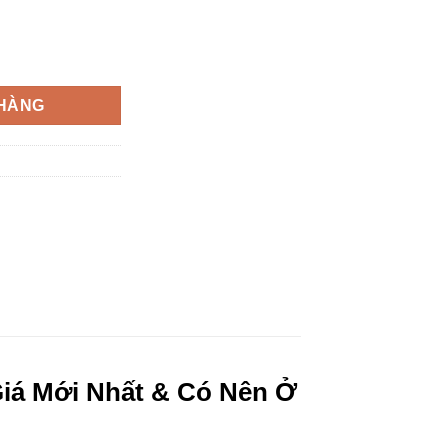
g - Đặt phòng: 0386 279 939 số lượng
 HÀNG
Giá Mới Nhất & Có Nên Ở