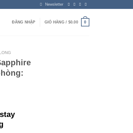
Newsletter
0
ĐĂNG NHẬP
GIỎ HÀNG /
$
0.00
 LONG
apphire
phòng:
stay
g