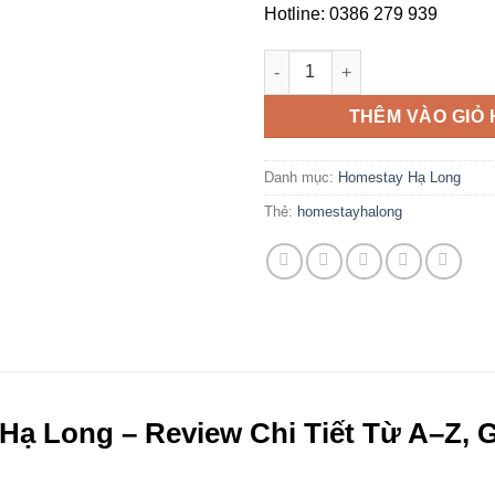
Hotline: 0386 279 939
Homestay The Sapphire Hạ Lon
THÊM VÀO GIỎ
Danh mục:
Homestay Hạ Long
Thẻ:
homestayhalong
Hạ Long – Review Chi Tiết Từ A–Z, 