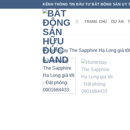
Bỏ
KÊNH THÔNG TIN ĐẦU TƯ BẤT ĐỘNG SẢN UY 
qua
nội
TRANG CHỦ
DỰ ÁN
T
dung