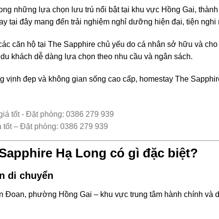
ng những lựa chọn lưu trú nổi bật tại khu vực Hồng Gai, thàn
 tại đây mang đến trải nghiệm nghỉ dưỡng hiện đại, tiện nghi
các căn hộ tại The Sapphire chủ yếu do cá nhân sở hữu và cho 
úp du khách dễ dàng lựa chọn theo nhu cầu và ngân sách.
ướng vịnh đẹp và không gian sống cao cấp, homestay The Sapphi
tốt – Đặt phòng: 0386 279 939
 Sapphire Hạ Long có gì đặc biệt?
n di chuyển
n Đoan, phường Hồng Gai – khu vực trung tâm hành chính và du