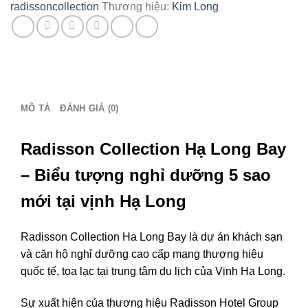
radissoncollection
Thương hiệu:
Kim Long
–
Tải
bảng
giá:
0386
279
MÔ TẢ
ĐÁNH GIÁ (0)
939
số
lượng
Radisson Collection Hạ Long Bay
– Biểu tượng nghỉ dưỡng 5 sao
mới tại vịnh Hạ Long
Radisson Collection Ha Long Bay
là dự án khách sạn
và căn hộ nghỉ dưỡng cao cấp mang thương hiệu
quốc tế, tọa lạc tại trung tâm du lịch của
Vịnh Hạ Long
.
Sự xuất hiện của thương hiệu
Radisson Hotel Group