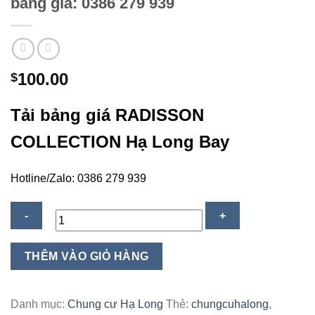
bảng giá: 0386 279 939
100.00
$
Tải bảng giá RADISSON
COLLECTION Hạ Long Bay
Hotline/Zalo: 0386 279 939
Radisson
THÊM VÀO GIỎ HÀNG
Collection
Hạ
Long
Danh mục:
Chung cư Hạ Long
Thẻ:
chungcuhalong
,
Bay