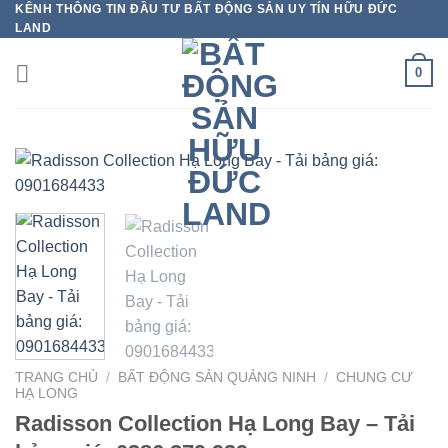
KÊNH THÔNG TIN ĐẦU TƯ BẤT ĐỘNG SẢN UY TÍN HỮU ĐỨC
Bỏ
LAND
qua
nội
0
dung
TRANG CHỦ
/
BẤT ĐỘNG SẢN QUẢNG NINH
/
CHUNG CƯ
HẠ LONG
Radisson Collection Hạ Long Bay – Tải