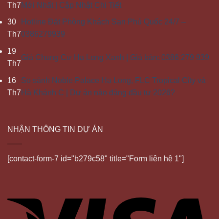
Th7
Mới Nhất | Cập Nhật Chi Tiết
30
Hotline Đặt Phòng Khách Sạn Phú Quốc 24/7 –
Th7
0386279939
19
Giá Chung Cư Hạ Long Xanh | Giá bán: 0386 279 939
Th7
16
So sánh Noble Palace Hạ Long, FLC Tropical City và
Th7
Hà Khánh C | Dự án nào đáng đầu tư 2026?
NHẬN THÔNG TIN DỰ ÁN
[contact-form-7 id="b279c58" title="Form liên hệ 1"]