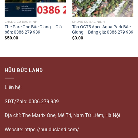
CHUNG CƯ BẮC NINH
CHUNG CƯ BẮC NINH
The Parc One Bắc Giang – Giá
Tòa OCT5 Apec Aqua Park Bắc
bán: 0386 279 939
Giang – Bảng giá: 0386 279 939
$
50.00
$
3.00
HỮU ĐỨC LAND
Liên hệ:
SĐT/Zalo: 0386.279.939
Địa chỉ: The Matrix One, Mễ Trì, Nam Từ Liêm, Hà Nội
Website: https://huuducland.com/