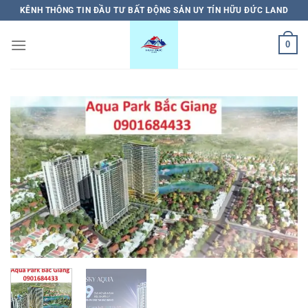
Bỏ
KÊNH THÔNG TIN ĐẦU TƯ BẤT ĐỘNG SẢN UY TÍN HỮU ĐỨC LAND
qua
nội
0
dung