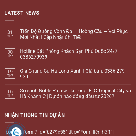
LATEST NEWS
Tiến Độ Đường Vành Đai 1 Hoàng Cầu – Voi Phục
31
Th7
Mới Nhất | Cập Nhật Chi Tiết
Hotline Đặt Phòng Khách Sạn Phú Quốc 24/7 –
30
Th7
0386279939
Giá Chung Cư Hạ Long Xanh | Giá bán: 0386 279
19
Th7
939
So sánh Noble Palace Hạ Long, FLC Tropical City và
16
Th7
Hà Khánh C | Dự án nào đáng đầu tư 2026?
NHẬN THÔNG TIN DỰ ÁN
[contact-form-7 id="b279c58" title="Form liên hệ 1"]