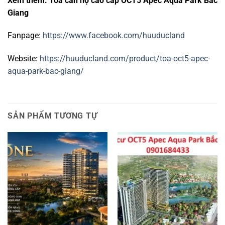
Xem thêm: Tòa căn hộ cao cấp OCT5 Apec Aqua Park Bắc
Giang
Fanpage:
https://www.facebook.com/huuducland
Website:
https://huuducland.com/product/toa-oct5-apec-
aqua-park-bac-giang/
SẢN PHẨM TƯƠNG TỰ