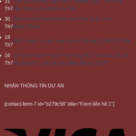
31
Tiến Độ Đường Vành Đai 1 Hoàng Cầu – Voi Phục
Th7
Mới Nhất | Cập Nhật Chi Tiết
30
Hotline Đặt Phòng Khách Sạn Phú Quốc 24/7 –
Th7
0386279939
19
Giá Chung Cư Hạ Long Xanh | Giá bán: 0386 279 939
Th7
16
So sánh Noble Palace Hạ Long, FLC Tropical City và
Th7
Hà Khánh C | Dự án nào đáng đầu tư 2026?
NHẬN THÔNG TIN DỰ ÁN
[contact-form-7 id="b279c58" title="Form liên hệ 1"]