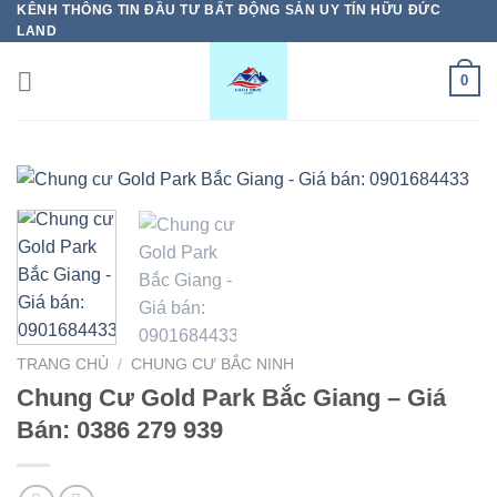
KÊNH THÔNG TIN ĐẦU TƯ BẤT ĐỘNG SẢN UY TÍN HỮU ĐỨC
Bỏ
LAND
qua
nội
0
dung
TRANG CHỦ
/
CHUNG CƯ BẮC NINH
Chung Cư Gold Park Bắc Giang – Giá
Bán: 0386 279 939