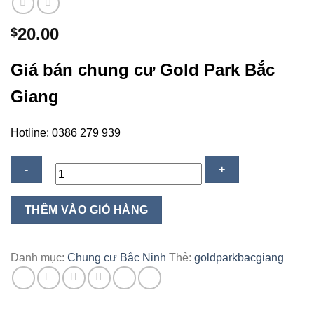
20.00
$
Giá bán chung cư Gold Park Bắc
Giang
Hotline: 0386 279 939
Chung
THÊM VÀO GIỎ HÀNG
Cư
Gold
Park
Danh mục:
Chung cư Bắc Ninh
Thẻ:
goldparkbacgiang
Bắc
Giang
–