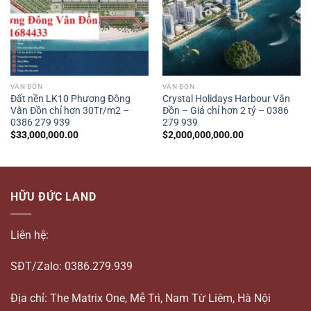
VÂN ĐỒN
VÂN ĐỒN
Đất nền LK10 Phương Đông
Crystal Holidays Harbour Vân
Vân Đồn chỉ hơn 30Tr/m2 –
Đồn – Giá chỉ hơn 2 tỷ – 0386
0386 279 939
279 939
$
33,000,000.00
$
2,000,000,000.00
HỮU ĐỨC LAND
Liên hệ:
SĐT/Zalo: 0386.279.939
Địa chỉ: The Matrix One, Mễ Trì, Nam Từ Liêm, Hà Nội