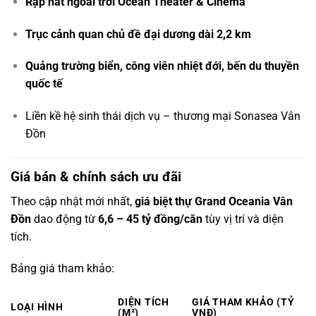
Rạp hát ngoài trời Ocean Theater & Cinema
Trục cảnh quan chủ đề đại dương dài 2,2 km
Quảng trường biển, công viên nhiệt đới, bến du thuyền
quốc tế
Liền kề hệ sinh thái dịch vụ – thương mại Sonasea Vân
Đồn
Giá bán & chính sách ưu đãi
Theo cập nhật mới nhất,
giá biệt thự Grand Oceania Vân
Đồn
dao động từ
6,6 – 45 tỷ đồng/căn
tùy vị trí và diện
tích.
Bảng giá tham khảo:
DIỆN TÍCH
GIÁ THAM KHẢO (TỶ
LOẠI HÌNH
(M²)
VNĐ)