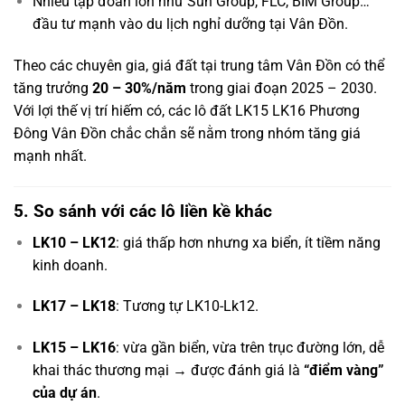
Nhiều tập đoàn lớn như Sun Group, FLC, BIM Group…
đầu tư mạnh vào du lịch nghỉ dưỡng tại Vân Đồn.
Theo các chuyên gia, giá đất tại trung tâm Vân Đồn có thể
tăng trưởng
20 – 30%/năm
trong giai đoạn 2025 – 2030.
Với lợi thế vị trí hiếm có, các lô đất LK15 LK16 Phương
Đông Vân Đồn chắc chắn sẽ nằm trong nhóm tăng giá
mạnh nhất.
5. So sánh với các lô liền kề khác
LK10 – LK12
: giá thấp hơn nhưng xa biển, ít tiềm năng
kinh doanh.
LK17 – LK18
: Tương tự LK10-Lk12.
LK15 – LK16
: vừa gần biển, vừa trên trục đường lớn, dễ
khai thác thương mại → được đánh giá là
“điểm vàng”
của dự án
.