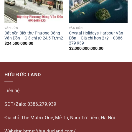
VÂN ĐỒN
VÂN ĐỒN
Đất nền Biệt thự Phương Đông
Crystal Holidays Harbour Vân
Vân Đồn – Giá chỉ từ 24,5 Tr/m2
Đồn – Giá chỉ hơn 2 tỷ – 0386
279 939
$
24,500,000.00
$
2,000,000,000.00
HỮU ĐỨC LAND
Liên hệ:
SĐT/Zalo: 0386.279.939
Địa chỉ: The Matrix One, Mễ Trì, Nam Từ Liêm, Hà Nội
Website: https://huuducland.com/