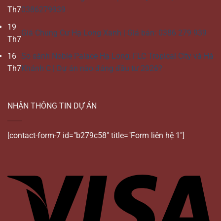
Th7
0386279939
19
Giá Chung Cư Hạ Long Xanh | Giá bán: 0386 279 939
Th7
16
So sánh Noble Palace Hạ Long, FLC Tropical City và Hà
Th7
Khánh C | Dự án nào đáng đầu tư 2026?
NHẬN THÔNG TIN DỰ ÁN
[contact-form-7 id="b279c58" title="Form liên hệ 1"]