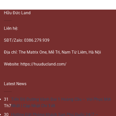
Hữu Đức Land
Liên hệ:
SĐT/Zalo: 0386.279.939
Địa chỉ: The Matrix One, Mễ Trì, Nam Từ Liêm, Hà Nội
Website: https://huuducland.com/
Latest News
31
Tiến Độ Đường Vành Đai 1 Hoàng Cầu – Voi Phục Mới
Th7
Nhất | Cập Nhật Chi Tiết
30
Hotline Đặt Phòng Khách Sạn Phú Quốc 24/7 –