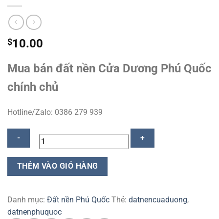
$
10.00
Mua bán đất nền Cửa Dương Phú Quốc
chính chủ
Hotline/Zalo: 0386 279 939
Giá
THÊM VÀO GIỎ HÀNG
Bán
Đất
Nền
Danh mục:
Đất nền Phú Quốc
Thẻ:
datnencuaduong
,
Cửa
datnenphuquoc
Dương