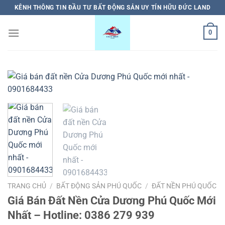
Bỏ
KÊNH THÔNG TIN ĐẦU TƯ BẤT ĐỘNG SẢN UY TÍN HỮU ĐỨC LAND
qua
nội
0
dung
TRANG CHỦ
/
BẤT ĐỘNG SẢN PHÚ QUỐC
/
ĐẤT NỀN PHÚ QUỐC
Giá Bán Đất Nền Cửa Dương Phú Quốc Mới
Nhất – Hotline: 0386 279 939