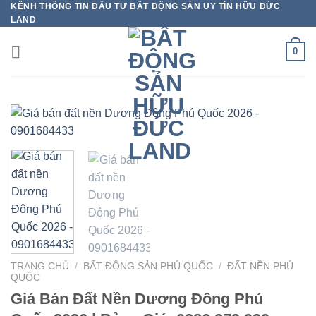
KÊNH THÔNG TIN ĐẦU TƯ BẤT ĐỘNG SẢN UY TÍN HỮU ĐỨC
Bỏ
LAND
qua
nội
0
dung
TRANG CHỦ
/
BẤT ĐỘNG SẢN PHÚ QUỐC
/
ĐẤT NỀN PHÚ
QUỐC
Giá Bán Đất Nền Dương Đông Phú