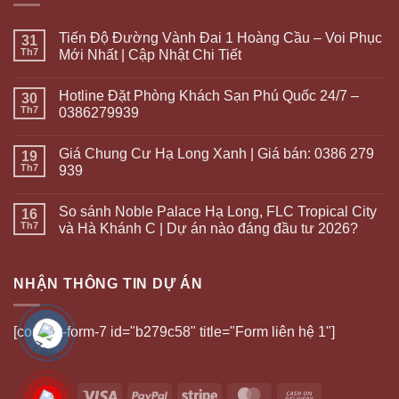
Tiến Độ Đường Vành Đai 1 Hoàng Cầu – Voi Phục
31
Th7
Mới Nhất | Cập Nhật Chi Tiết
Hotline Đặt Phòng Khách Sạn Phú Quốc 24/7 –
30
Th7
0386279939
Giá Chung Cư Hạ Long Xanh | Giá bán: 0386 279
19
Th7
939
So sánh Noble Palace Hạ Long, FLC Tropical City
16
Th7
và Hà Khánh C | Dự án nào đáng đầu tư 2026?
NHẬN THÔNG TIN DỰ ÁN
[contact-form-7 id="b279c58" title="Form liên hệ 1"]