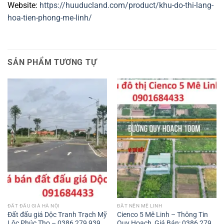
Website:
https://huuducland.com/product/khu-do-thi-lang-
hoa-tien-phong-me-linh/
SẢN PHẨM TƯƠNG TỰ
ĐẤT ĐẤU GIÁ HÀ NỘI
ĐẤT NỀN MÊ LINH
Đất đấu giá Dộc Tranh Trạch Mỹ
Cienco 5 Mê Linh – Thông Tin
Lộc Phúc Thọ – 0386 279 939
Quy Hoạch, Giá Bán: 0386 279