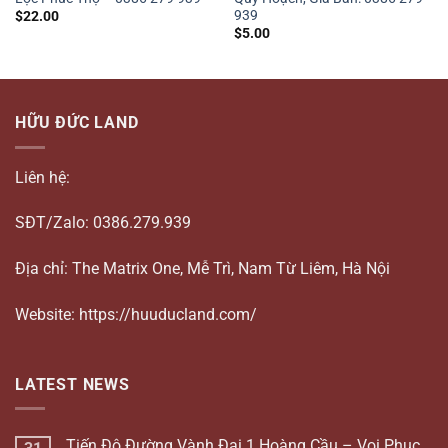
939
$
22.00
$
5.00
HỮU ĐỨC LAND
Liên hệ:
SĐT/Zalo: 0386.279.939
Địa chỉ: The Matrix One, Mễ Trì, Nam Từ Liêm, Hà Nội
Website: https://huuducland.com/
LATEST NEWS
Tiến Độ Đường Vành Đai 1 Hoàng Cầu – Voi Phục