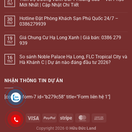
31
Th7
Mới Nhất | Cập Nhật Chi Tiết
Hotline Đặt Phòng Khách Sạn Phú Quốc 24/7 –
30
Th7
0386279939
Giá Chung Cư Hạ Long Xanh | Giá bán: 0386 279
19
Th7
939
So sánh Noble Palace Hạ Long, FLC Tropical City và
16
Th7
Hà Khánh C | Dự án nào đáng đầu tư 2026?
NHẬN THÔNG TIN DỰ ÁN
[contact-form-7 id="b279c58" title="Form liên hệ 1"]
Copyright 2026 ©
Hữu Đức Land