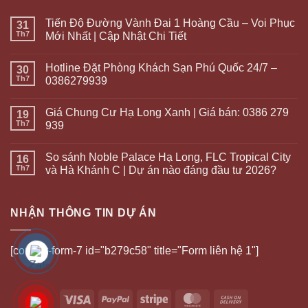
Tiến Độ Đường Vành Đai 1 Hoàng Cầu – Voi Phục
31
Th7
Mới Nhất | Cập Nhật Chi Tiết
Hotline Đặt Phòng Khách Sạn Phú Quốc 24/7 –
30
Th7
0386279939
Giá Chung Cư Hạ Long Xanh | Giá bán: 0386 279
19
Th7
939
So sánh Noble Palace Hạ Long, FLC Tropical City
16
Th7
và Hà Khánh C | Dự án nào đáng đầu tư 2026?
NHẬN THÔNG TIN DỰ ÁN
[contact-form-7 id="b279c58" title="Form liên hệ 1"]