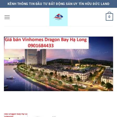
Bỏ
KÊNH THÔNG TIN ĐẦU TƯ BẤT ĐỘNG SẢN UY TÍN HỮU ĐỨC LAND
qua
nội
0
dung