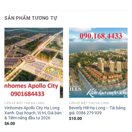
SẢN PHẨM TƯƠNG TỰ
LIỀN KỀ BIỆT THỰ HẠ LONG
LIỀN KỀ BIỆT THỰ HẠ LONG
Vinhomes Apollo City Hạ Long
Beverly Hill Hạ Long – Tải bảng
Xanh: Quy hoạch, Vị trí, Giá bán
giá: 0386 279 939
& Tiềm năng đầu tư 2026
$
10.00
$
6.00