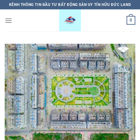
Bỏ
KÊNH THÔNG TIN ĐẦU TƯ BẤT ĐỘNG SẢN UY TÍN HỮU ĐỨC LAND
qua
nội
0
dung