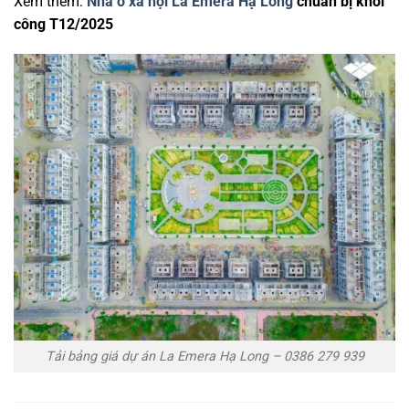
Xem thêm:
Nhà ở xã hội La Emera Hạ Long
chuẩn bị khởi
công T12/2025
Tải bảng giá dự án La Emera Hạ Long – 0386 279 939