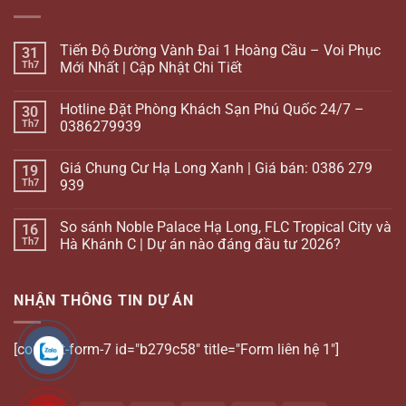
Tiến Độ Đường Vành Đai 1 Hoàng Cầu – Voi Phục
31
Th7
Mới Nhất | Cập Nhật Chi Tiết
Hotline Đặt Phòng Khách Sạn Phú Quốc 24/7 –
30
Th7
0386279939
Giá Chung Cư Hạ Long Xanh | Giá bán: 0386 279
19
Th7
939
So sánh Noble Palace Hạ Long, FLC Tropical City và
16
Th7
Hà Khánh C | Dự án nào đáng đầu tư 2026?
NHẬN THÔNG TIN DỰ ÁN
[contact-form-7 id="b279c58" title="Form liên hệ 1"]