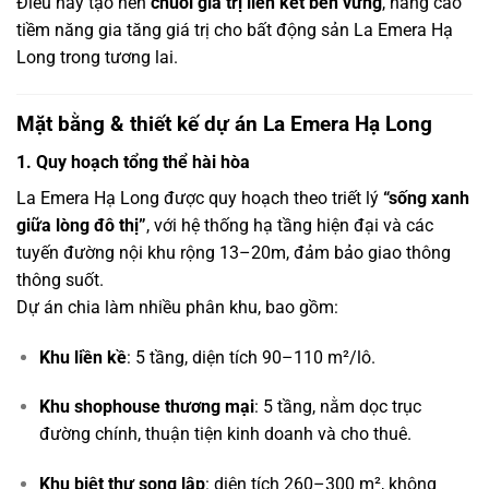
Điều này tạo nên
chuỗi giá trị liên kết bền vững
, nâng cao
tiềm năng gia tăng giá trị cho bất động sản La Emera Hạ
Long trong tương lai.
Mặt bằng & thiết kế dự án La Emera Hạ Long
1. Quy hoạch tổng thể hài hòa
La Emera Hạ Long được quy hoạch theo triết lý
“sống xanh
giữa lòng đô thị”
, với hệ thống hạ tầng hiện đại và các
tuyến đường nội khu rộng 13–20m, đảm bảo giao thông
thông suốt.
Dự án chia làm nhiều phân khu, bao gồm:
Khu liền kề
: 5 tầng, diện tích 90–110 m²/lô.
Khu shophouse thương mại
: 5 tầng, nằm dọc trục
đường chính, thuận tiện kinh doanh và cho thuê.
Khu biệt thự song lập
: diện tích 260–300 m², không