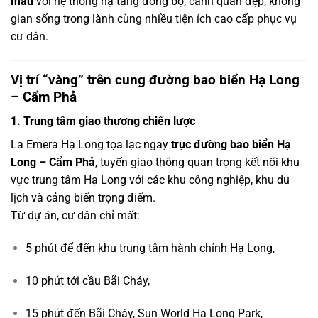
mẫu
với hệ thống hạ tầng đồng bộ, cảnh quan đẹp, không
gian sống trong lành cùng nhiều tiện ích cao cấp phục vụ
cư dân.
Vị trí “vàng” trên cung đường bao biển Hạ Long
– Cẩm Phả
1. Trung tâm giao thương chiến lược
La Emera Hạ Long tọa lạc ngay
trục đường bao biển Hạ
Long – Cẩm Phả
, tuyến giao thông quan trọng kết nối khu
vực trung tâm Hạ Long với các khu công nghiệp, khu du
lịch và cảng biển trọng điểm.
Từ dự án, cư dân chỉ mất:
5 phút để đến khu trung tâm hành chính Hạ Long,
10 phút tới cầu Bãi Cháy,
15 phút đến Bãi Cháy, Sun World Hạ Long Park,