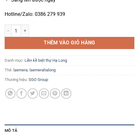
Hotline/Zalo: 0386 279 939
La Emera Hạ Long – Tải bảng giá: 0386 279 939 số lượng
THÊM VÀO GIỎ HÀNG
Danh mục:
Liền kề biệt thự Hạ Long
Thẻ:
laemera
,
laemerahalong
Thương hiệu:
SGO Group
MÔ TẢ