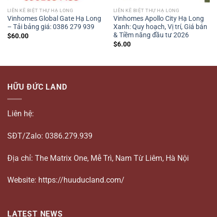
LIỀN KỀ BIỆT THỰ HẠ LONG
LIỀN KỀ BIỆT THỰ HẠ LONG
Vinhomes Global Gate Hạ Long
Vinhomes Apollo City Hạ Long
– Tải bảng giá: 0386 279 939
Xanh: Quy hoạch, Vị trí, Giá bán
& Tiềm năng đầu tư 2026
$
60.00
$
6.00
HỮU ĐỨC LAND
Liên hệ:
SĐT/Zalo: 0386.279.939
Địa chỉ: The Matrix One, Mễ Trì, Nam Từ Liêm, Hà Nội
Website: https://huuducland.com/
LATEST NEWS