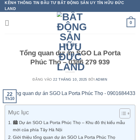
KÊNH THÔNG TIN ĐẦU TƯ BẤT ĐỘNG SẢN UY TÍN HỮU ĐỨC
Bỏ
LAND
qua
nội
0
dung
TIN TỨC
Tổng quan dự án SGO La Porta
Phúc Thọ – 0386 279 939
ĐĂNG VÀO
22 THÁNG 10, 2025
BỞI
ADMIN
22
Th10
Mục lục
🏙️ Dự án SGO La Porta Phúc Thọ – Khu đô thị kiểu mẫu
mới của phía Tây Hà Nội
Giới thiệu tổng quan dự án SGO La Porta Phúc Thọ