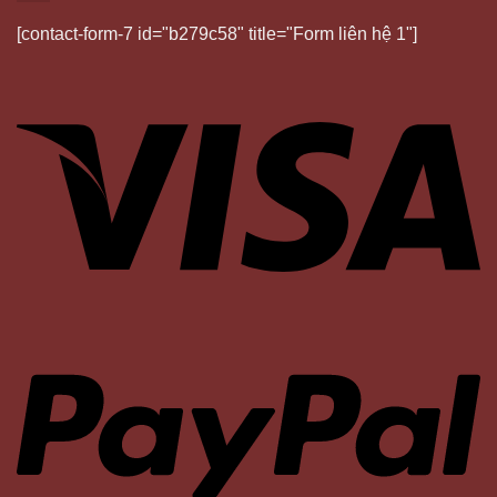
[contact-form-7 id="b279c58" title="Form liên hệ 1"]