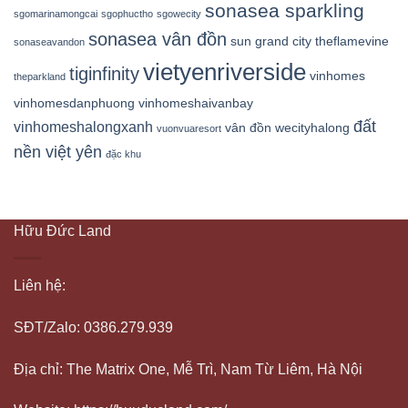
sonasea sparkling
sgomarinamongcai
sgophuctho
sgowecity
sonasea vân đồn
sun grand city
theflamevine
sonaseavandon
vietyenriverside
tiginfinity
vinhomes
theparkland
vinhomesdanphuong
vinhomeshaivanbay
đất
vinhomeshalongxanh
vân đồn
wecityhalong
vuonvuaresort
nền việt yên
đặc khu
Hữu Đức Land
Liên hệ:
SĐT/Zalo: 0386.279.939
Địa chỉ: The Matrix One, Mễ Trì, Nam Từ Liêm, Hà Nội