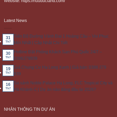
Website: https://huuducland.com/
Latest News
Tiến Độ Đường Vành Đai 1 Hoàng Cầu – Voi Phục
31
Th7
Mới Nhất | Cập Nhật Chi Tiết
Hotline Đặt Phòng Khách Sạn Phú Quốc 24/7 –
30
Th7
0386279939
Giá Chung Cư Hạ Long Xanh | Giá bán: 0386 279
19
Th7
939
So sánh Noble Palace Hạ Long, FLC Tropical City và
16
Th7
Hà Khánh C | Dự án nào đáng đầu tư 2026?
NHẬN THÔNG TIN DỰ ÁN