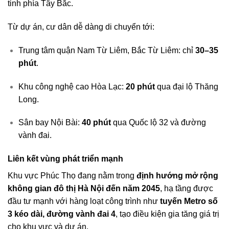
tinh phía Tây Bắc.
Từ dự án, cư dân dễ dàng di chuyển tới:
Trung tâm quận Nam Từ Liêm, Bắc Từ Liêm: chỉ
30–35
phút
.
Khu công nghệ cao Hòa Lạc:
20 phút
qua đại lộ Thăng
Long.
Sân bay Nội Bài:
40 phút
qua Quốc lộ 32 và đường
vành đai.
Liên kết vùng phát triển mạnh
Khu vực Phúc Thọ đang nằm trong
định hướng mở rộng
không gian đô thị Hà Nội đến năm 2045
, hạ tầng được
đầu tư mạnh với hàng loạt công trình như
tuyến Metro số
3 kéo dài, đường vành đai 4
, tạo điều kiện gia tăng giá trị
cho khu vực và dự án.