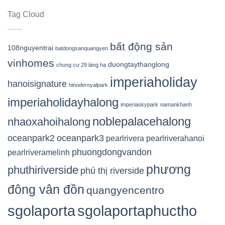
Tag Cloud
bất động sản
108nguyentrai
batdongsanquangyen
vinhomes
duongtaythanglong
chung cư 29 láng hạ
imperiaholiday
hanoisignature
hinoderoyalpark
imperiaholidayhalong
imperiaskypark
namankhanh
noblepalacehalong
nhaoxahoihalong
oceanpark2
oceanpark3
pearlrivera
pearlriverahanoi
phuongdongvandon
pearlriveramelinh
phương
phuthiriverside
phú thị riverside
đông vân đồn
quangyencentro
sgolaporta
sgolaportaphuctho